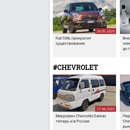
26.05.2020
Fiat 500L прекратит
Вне
существование
эле
до 
#CHEVROLET
27.06.2023
Микровен Chevrolet Damas
Пер
теперь и в России
Che
рын