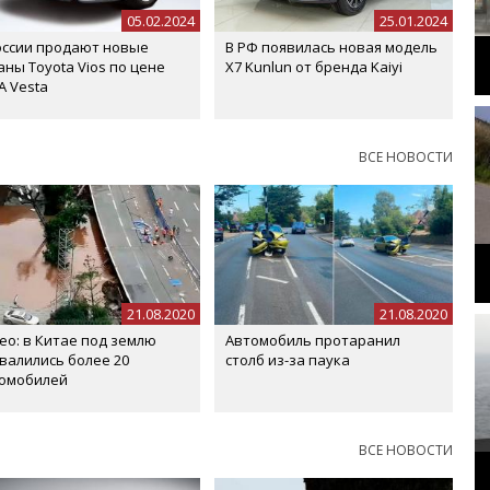
05.02.2024
25.01.2024
оссии продают новые
В РФ появилась новая модель
аны Toyota Vios по цене
X7 Kunlun от бренда Kaiyi
A Vesta
ВСЕ НОВОСТИ
21.08.2020
21.08.2020
ео: в Китае под землю
Автомобиль протаранил
валились более 20
столб из-за паука
омобилей
ВСЕ НОВОСТИ