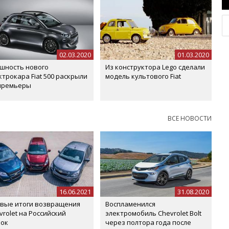
02.03.2020
01.03.2020
шность нового
Из конструктора Lego сделали
ктрокара Fiat 500 раскрыли
модель культового Fiat
премьеры
ВСЕ НОВОСТИ
16.06.2021
31.08.2020
вые итоги возвращения
Воспламенился
vrolet на Российский
электромобиль Chevrolet Bolt
ок
через полтора года после