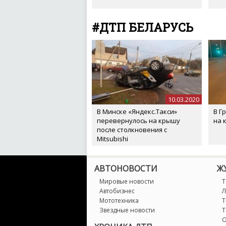
#ДТП БЕЛАРУСЬ
10.03.2020
В Минске «Яндекс.Такси»
В Г
перевернулось на крышу
на 
после столкновения с
Mitsubishi
АВТОНОВОСТИ
Ж
Мировые новости
Т
Автобизнес
Л
Мототехника
Т
Звездные новости
Т
О