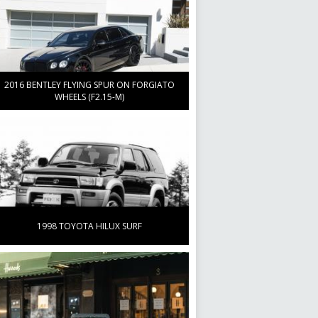
ировой рынок", а слог "А" обозначает
Азию".
больше
2016 BENTLEY FLYING SPUR ON FORGIATO
WHEELS (F2.15-M)
1998 TOYOTA HILUX SURF