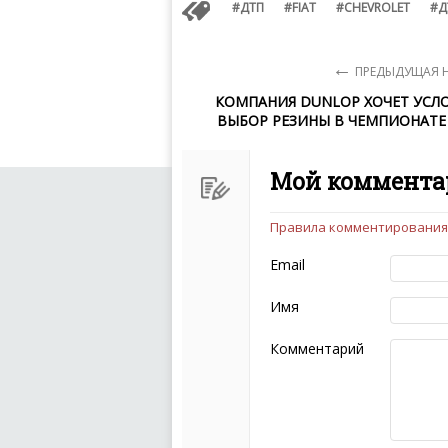
ДТП
FIAT
CHEVROLET
Д
←
ПРЕДЫДУЩАЯ 
КОМПАНИЯ DUNLOP ХОЧЕТ УСЛ
ВЫБОР РЕЗИНЫ В ЧЕМПИОНАТЕ
Мой коммента
Правила комментирования
Чтобы ваш комментарий бы
следующих правил:
Email
Комментарий не мож
эмоциональных выск
Имя
Не стоит отклонятьс
Пожалуйста, не испо
Комментарий
также призывы к нас
межнациональной и 
кстати очень славны
Не пишите транслито
Не копируйте реценз
Не размещайте рекл