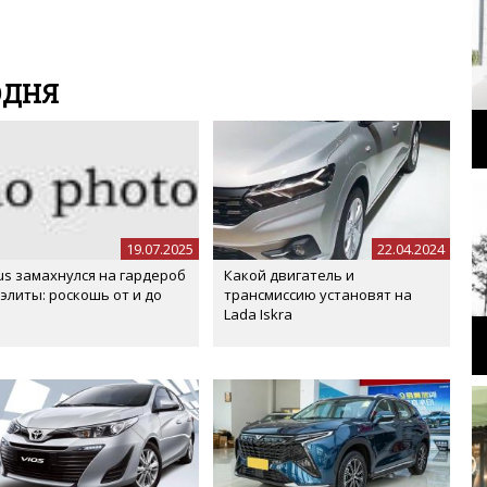
м
"
се комментарии публикуются только после модерации, поэтому
я на сайте с некоторым опозданием.
ОДНЯ
19.07.2025
22.04.2024
us замахнулся на гардероб
Какой двигатель и
 элиты: роскошь от и до
трансмиссию установят на
Lada Iskra