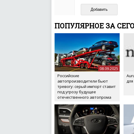
И запаситесь терпением, в
ваш отзыв может появитьс
ПОПУЛЯРНОЕ ЗА СЕГ
08.09.2025
Российские
Aur
автопроизводители бьют
для
тревогу: серый импорт ставит
под угрозу будущее
отечественного автопрома