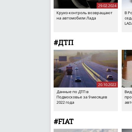
29.02.2024
Круиз-контроль возвращают
В Р
на автомобили Лада
сед
LAD
#ДТП
20.10.2022
Данные по ДТП в
Вид
Подмосковье за 9 месяцев
про
2022 года
авт
#FIAT