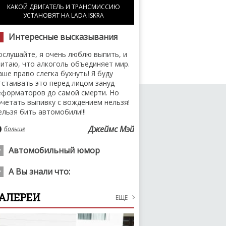
КАКОЙ ДВИГАТЕЛЬ И ТРАНСМИССИЮ
УСТАНОВЯТ НА LADA ISKRA
Интересные высказывания
ослушайте, я очень люблю выпить, и
читаю, что алкоголь объединяет мир.
аше право слегка бухнуть! Я буду
тстаивать это перед лицом зануд-
еформаторов до самой смерти. Но
очетать выпивку с вождением нельзя!
ельзя бить автомобили!!!
Джеймс Мэй
больше
Автомобильный юмор
а мой взгляд, этот знак установили в
А Вы знали что:
еположенном месте, а я как раз
рипарковался правильно
ungSung Precision Industry: именно так
АЛЕРЕИ
ЕЩЕ
значально называлась корейская
больше
омпания, известная всем сейчас как
IA". Кстати, "KI" значит "выйти на