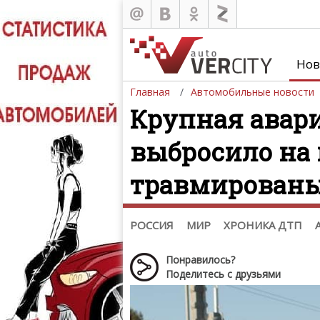
Новости
Нов
Россия
Казахстан
,
Главная
Автомобильные новости
Украина
Беларусь
,
Крупная авари
Азербайджан
Мировые новости
выбросило на 
Автобизнес
Мототехника
,
травмирован
Шпионские фото
Звездные новости
Тизеры. Рисунки. Скетчи
РОССИЯ
МИР
ХРОНИКА ДТП
Понравилось?
Поделитесь с друзьями