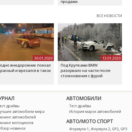
продажи.
ВСЕ НОВОСТИ
30.01.2020
13.01.2020
родно внедорожник поехал
Под Крупками BMW
красный и врезался в такси
разорвало на части после
столкновения с фурой
УРНАЛ
АВТОМОБИЛИ
ест-драйвы
Тест-драйвы
учшие автомобили мира
История марок автомобилей
юнинг автомобилей
АВТО/МОТО СПОРТ
юнинг мотоциклов
бзор новинок
,
,
,
Формула-1
Формула 2
GP2
GP3