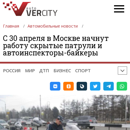
НОВОСТИ АВТОСПОРТА:
ФОРМУЛА 1
DTM
ФОРМУЛА 2
ФОРМУЛА 3
GP2
GP3
WTCC
Главная
INDYCAR
Автомобильные новости
NASCAR
ФОРМУЛА-Е
WEC
WRC
ERC
РАЛЛИ-РЕЙДЫ
С 30 апреля в Москве начнут
работу скрытые патрули и
TRC INTERNATIONAL SERIES
автоинспекторы-байкеры
НОВОСТИ МОТОСПОРТА:
MOTOGP
MOTO2
MOTO3
WSBK
TOURIST TROPHY
МОТОКРОСС
РОССИЯ
МИР
ДТП
БИЗНЕС
СПОРТ