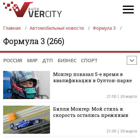
ФОРМУЛА 2
ФОРМУЛА 3
GP2
GP3
WTCC
INDYCAR
NASCAR
ФОРМУЛА-Е
WEC
WRC
ERC
РАЛЛИ-РЕЙДЫ
Главная
Автомобильные новости
Формула 3
TRC INTERNATIONAL SERIES
Формула 3 (266)
НОВОСТИ МОТОСПОРТА:
MOTOGP
MOTO2
MOTO3
WSBK
TOURIST TROPHY
МОТОКРОСС
РОССИЯ
МИР
ДТП
БИЗНЕС
СПОРТ
Монгер показал 5-е время в
квалификации в Оултон-парке
21:00 | 30 марта
Билли Монгер: Мой стиль и
скорость остались прежними
21:00 | 30 марта