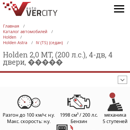
СПЕЦТЕХНИКА
АВТОСАЛОНЫ
ДЕВУШКИ
ФОРМУЛА 1
Главная
Каталог автомобилей
СТАТИСТИКА
ПРОДАЖА АВТОМОБИЛЕЙ
Holden
Holden Astra
IV (TS) (седан)
ПРОИЗВОДСТВО АВТОМОБИЛЕЙ
Holden 2,0 MT, (200 л.с.), 4-дв, 4
ON-LINE КАЛЬКУЛЯТОРЫ
двери, �����
ИЗНОС АВТОМОБИЛЯ
ШИННЫЙ КАЛЬКУЛЯТОР
РАССТОЯНИЯ И МАРШРУТЫ
Разгон до 100 км/ч: н.у.
1998 см³ / 200 л.с.
механика
Макс. скорость: н.у.
Бензин
5 ступеней