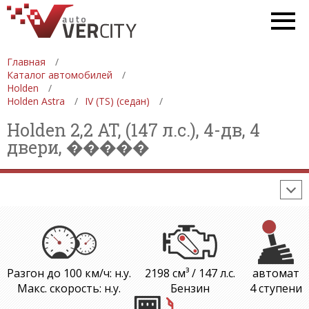
СПЕЦТЕХНИКА
АВТОСАЛОНЫ
ДЕВУШКИ
ФОРМУЛА 1
Главная
Каталог автомобилей
СТАТИСТИКА
ПРОДАЖА АВТОМОБИЛЕЙ
Holden
Holden Astra
IV (TS) (седан)
ПРОИЗВОДСТВО АВТОМОБИЛЕЙ
Holden 2,2 AT, (147 л.с.), 4-дв, 4
ON-LINE КАЛЬКУЛЯТОРЫ
двери, �����
ИЗНОС АВТОМОБИЛЯ
ШИННЫЙ КАЛЬКУЛЯТОР
РАССТОЯНИЯ И МАРШРУТЫ
Разгон до 100 км/ч: н.у.
2198 см³ / 147 л.с.
автомат
Макс. скорость: н.у.
Бензин
4 ступени