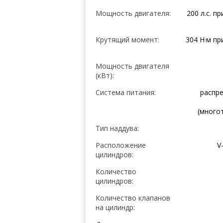
Мощность двигателя:
200 л.с. п
Крутящий момент:
304 Н·м пр
Мощность двигателя
(кВт):
Система питания:
распр
(много
Тип наддува:
Расположение
V
цилиндров:
Количество
цилиндров:
Количество клапанов
на цилиндр: