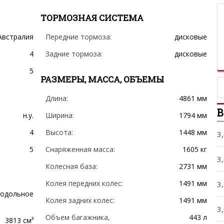
ТОРМОЗНАЯ СИСТЕМА
Австралия
Передние тормоза:
дисковые
4
Задние тормоза:
дисковые
5
РАЗМЕРЫ, МАССА, ОБЪЕМЫ
Длина:
4861 мм
н.у.
Ширина:
1794 мм
4
Высота:
1448 мм
3,
5
Снаряженная масса:
1605 кг
3,
Колесная база:
2731 мм
Колея передних колес:
1491 мм
3,
родольное
Колея задних колес:
1491 мм
3,
Объем багажника,
443 л
3813 см³