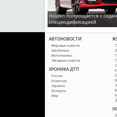
Holden попрощается с сед
спецмодификацией
АВТОНОВОСТИ
Ж
Мировые новости
Т
Автобизнес
Л
Мототехника
Т
Звездные новости
Т
О
ХРОНИКА ДТП
К
К
Россия
В
Казахстан
Э
Украина
В
Беларусь
Мир
Д
Н
П