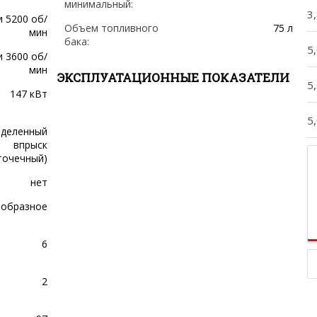
минимальный:
3,
ри 5200 об/
Объем топливного
75 л
мин
бака:
5,
и 3600 об/
мин
ЭКСПЛУАТАЦИОННЫЕ ПОКАЗАТЕЛИ
5,
147 кВт
5,
еделенный
впрыск
точечный)
нет
-образное
6
2