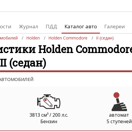
Галереи
Статистика
On-l
ости
Журнал
ПДД
Каталог авто
Галереи
Автомобили
Продажа автомобилей
Изно
омобилей
Holden
Holden Commodore
II (седан)
Мотоциклы
Производство автомобилей
Шинн
стики Holden Commodore 3
Спецтехника
Расс
 II (седан)
Автосалоны
Девушки
Формула 1
 АВТОМОБИЛЕЙ
3813 см³ / 200 л.с.
автомат
Бензин
5 ступеней