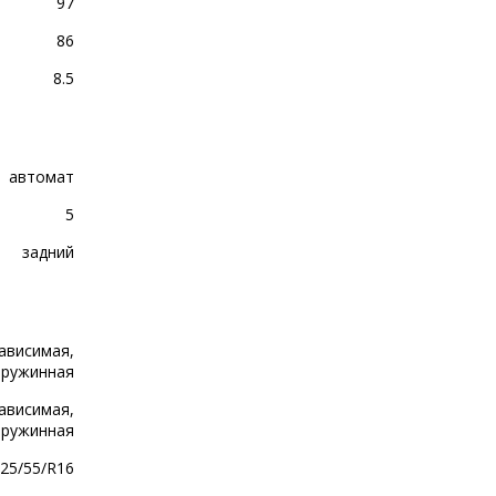
97
86
8.5
автомат
5
задний
ависимая,
пружинная
ависимая,
пружинная
25/55/R16