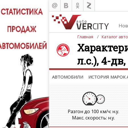
Каталог
Нов
Автомобили
Главная
Каталог авт
История марок автомобилей
Характери
л.с.), 4-дв,
АВТОМОБИЛИ
ИСТОРИЯ МАРОК
Разгон до 100 км/ч: н.у.
Макс. скорость: н.у.