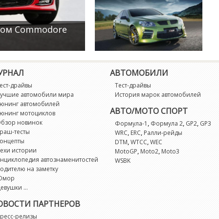
Holden продемонстрировал
самый быстрый автомобиль в
своей истории
аном Commodore
УРНАЛ
АВТОМОБИЛИ
Тюнеры из HSV разработали
свой двигатель для семейства
ест-драйвы
Тест-драйвы
Commodore
учшие автомобили мира
История марок автомобилей
юнинг автомобилей
АВТО/МОТО СПОРТ
юнинг мотоциклов
бзор новинок
,
,
,
Формула-1
Формула 2
GP2
GP3
раш-тесты
,
,
WRC
ERC
Ралли-рейды
онцепты
,
,
DTM
WTCC
WEC
ехи истории
,
,
MotoGP
Moto2
Moto3
нциклопедия автознаменитостей
WSBK
одителю на заметку
Юмор
евушки ...
ОВОСТИ ПАРТНЕРОВ
ресс-релизы