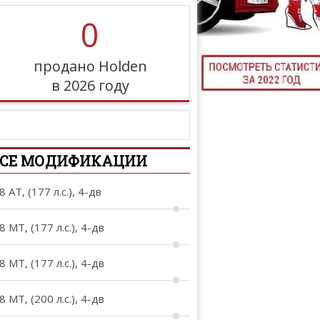
0
ТЮНИНГ М
продано Holden
в 2026 году
КАЛ
ДЕВУШКИ И А
ВСЕ МОДИФИКАЦИИ
8 AT, (177 л.с.), 4-дв
8 MT, (177 л.с.), 4-дв
8 MT, (177 л.с.), 4-дв
8 MT, (200 л.с.), 4-дв