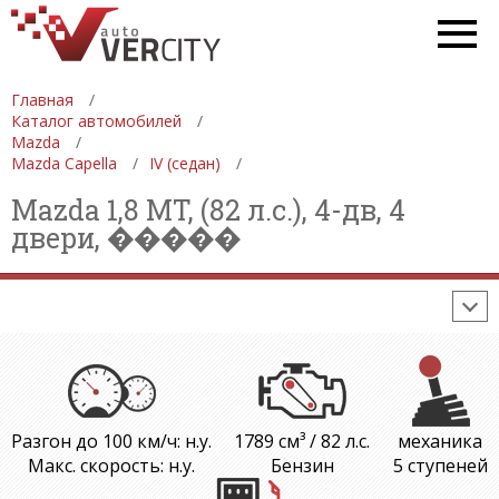
СПЕЦТЕХНИКА
АВТОСАЛОНЫ
ДЕВУШКИ
ФОРМУЛА 1
Главная
Каталог автомобилей
СТАТИСТИКА
ПРОДАЖА АВТОМОБИЛЕЙ
Mazda
Mazda Capella
IV (седан)
ПРОИЗВОДСТВО АВТОМОБИЛЕЙ
Mazda 1,8 MT, (82 л.с.), 4-дв, 4
ON-LINE КАЛЬКУЛЯТОРЫ
двери, �����
ИЗНОС АВТОМОБИЛЯ
ШИННЫЙ КАЛЬКУЛЯТОР
РАССТОЯНИЯ И МАРШРУТЫ
Разгон до 100 км/ч: н.у.
1789 см³ / 82 л.с.
механика
Макс. скорость: н.у.
Бензин
5 ступеней