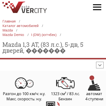
СПЕЦТЕХНИКА
АВТОСАЛОНЫ
ДЕВУШКИ
ФОРМУЛА 1
Главная
Каталог автомобилей
СТАТИСТИКА
ПРОДАЖА АВТОМОБИЛЕЙ
Mazda
Mazda Demio
I (DW) (хэтчбек)
ПРОИЗВОДСТВО АВТОМОБИЛЕЙ
Mazda 1,3 AT, (83 л.с.), 5-дв, 5
ON-LINE КАЛЬКУЛЯТОРЫ
дверей, �������
ИЗНОС АВТОМОБИЛЯ
ШИННЫЙ КАЛЬКУЛЯТОР
РАССТОЯНИЯ И МАРШРУТЫ
Разгон до 100 км/ч: н.у.
1323 см³ / 83 л.с.
автомат
Макс. скорость: н.у.
Бензин
4 ступени