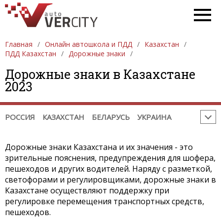
ВОДИТЕЛЬСКОЕ УДОСТОВЕРЕНИЕ
ЦИФРОВЫЕ КОДЫ РЕГИОНОВ
Главная
Онлайн автошкола и ПДД
Казахстан
УКРАИНА
ПРАВИЛА ДОРОЖНОГО ДВИЖЕНИЯ
ПДД Казахстан
Дорожные знаки
ДОРОЖНЫЕ ЗНАКИ
ДОРОЖНАЯ РАЗМЕТКА
Дорожные знаки в Казахстане
ШТРАФЫ ЗА НАРУШЕНИЕ ПДД
2023
ВОДИТЕЛЬСКОЕ УДОСТОВЕРЕНИЕ
ЦИФРОВЫЕ КОДЫ РЕГИОНОВ
РОССИЯ
КАЗАХСТАН
БЕЛАРУСЬ
УКРАИНА
Дорожные знаки Казахстана и их значения - это
зрительные пояснения, предупреждения для шофера,
пешеходов и других водителей. Наряду с разметкой,
светофорами и регулировщиками, дорожные знаки в
Казахстане осуществляют поддержку при
регулировке перемещения транспортных средств,
пешеходов.