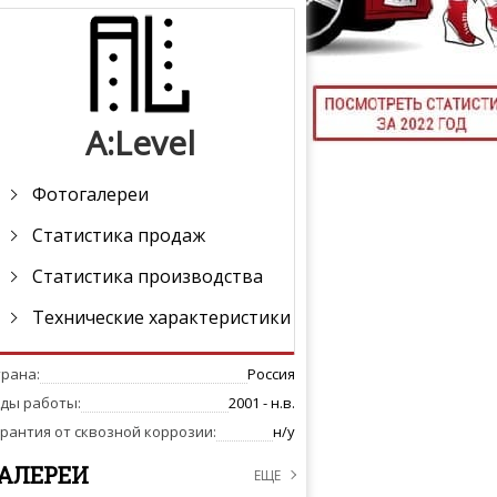
ТЮНИНГ М
A:Level
КАЛ
ДЕВУШКИ И А
Фотогалереи
Статистика продаж
Статистика производства
Технические характеристики
трана:
Россия
оды работы:
2001 - н.в.
рантия от сквозной коррозии:
н/у
АЛЕРЕИ
ЕЩЕ