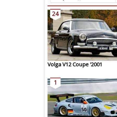
24
Volga V12 Coupe '2001
1