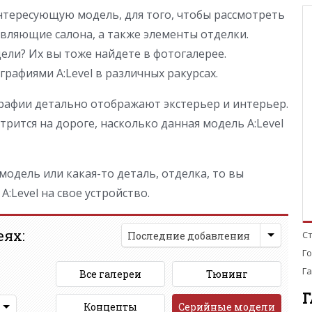
тересующую модель, для того, чтобы рассмотреть
вляющие салона, а также элементы отделки.
ли? Их вы тоже найдете в фотогалерее.
афиями A:Level в различных ракурсах.
афии детально отображают экстерьер и интерьер.
рится на дороге, насколько данная модель A:Level
одель или какая-то деталь, отделка, то вы
:Level на свое устройство.
еях:
С
Последние добавления
Г
Га
Все галереи
Тюнинг
Г
Концепты
Серийные модели