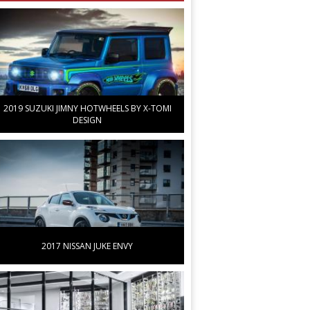
2019 SUZUKI JIMNY HOTWHEELS BY X-TOMI
DESIGN
2017 NISSAN JUKE ENVY