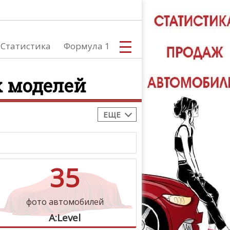
Статистика
Формула 1
х моделей
ЕЩЕ
С
35
А
фото автомобилей
A:Level
ТЮНИНГ АВ