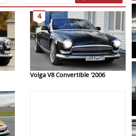
4
Volga V8 Convertible '2006