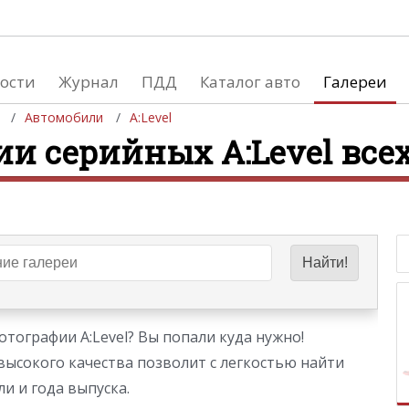
ости
Журнал
ПДД
Каталог авто
Галереи
Автомобили
A:Level
ии серийных A:Level все
евушки
Автосалоны
вушки и автомобили
Список мировых автосалонов
вушки и мото
тографии A:Level? Вы попали куда нужно!
высокого качества позволит с легкостью найти
и и года выпуска.