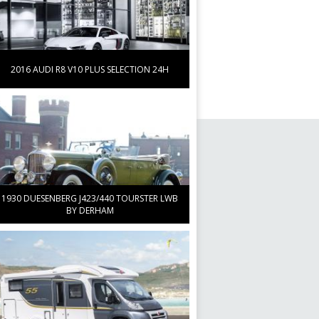
2016 AUDI R8 V10 PLUS SELECTION 24H
1930 DUESENBERG J423/440 TOURSTER LWB
BY DERHAM