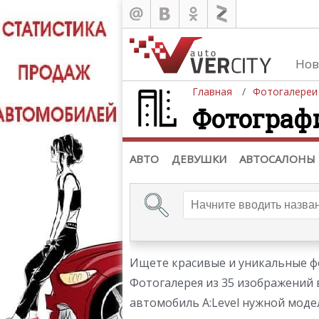
Нов
Главная
Фотогалереи
Фотограф
Автомобили
Д
Последние добавления
Де
(+1102)
Де
Список марок
АВТО
ДЕВУШКИ
АВТОСАЛОНЫ
Ищете красивые и уникальные фо
Фотогалерея из 35 изображений 
автомобиль A:Level нужной модел