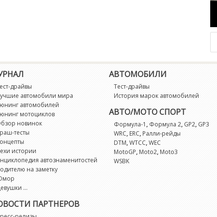
УРНАЛ
АВТОМОБИЛИ
ест-драйвы
Тест-драйвы
учшие автомобили мира
История марок автомобилей
юнинг автомобилей
АВТО/МОТО СПОРТ
юнинг мотоциклов
бзор новинок
,
,
,
Формула-1
Формула 2
GP2
GP3
раш-тесты
,
,
WRC
ERC
Ралли-рейды
онцепты
,
,
DTM
WTCC
WEC
ехи истории
,
,
MotoGP
Moto2
Moto3
нциклопедия автознаменитостей
WSBK
одителю на заметку
Юмор
евушки ...
ОВОСТИ ПАРТНЕРОВ
ресс-релизы