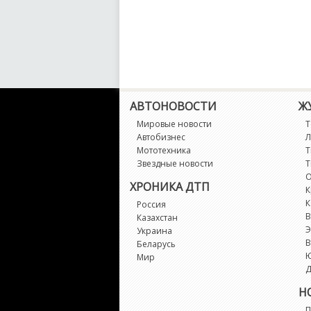
АВТОНОВОСТИ
Ж
Мировые новости
Т
Автобизнес
Л
Мототехника
Т
Звездные новости
Т
О
ХРОНИКА ДТП
К
К
Россия
В
Казахстан
Э
Украина
В
Беларусь
Мир
Д
Н
П