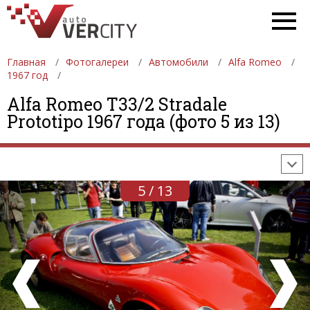
Главная
Фотогалереи
Автомобили
Alfa Romeo
1967 год
ФОТОГАЛЕРЕИ
АВТОМОБИЛИ
ДЕВУШКИ
Alfa Romeo T33/2 Stradale
Prototipo 1967 года (фото 5 из 13)
АВТОСАЛОНЫ
ФОРМУЛА-1
АВТОМОБИЛИ
ПОСЛЕДНИЕ ДОБАВЛЕНИЯ
5 / 13