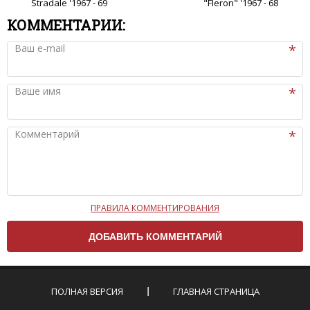
Stradale '1967 - 69
"Fleron" '1967 - 68
КОММЕНТАРИИ:
Ваш e-mail
Ваше имя
Комментарий
ПРАВИЛА КОММЕНТИРОВАНИЯ
Чтобы ваш комментарий был опубликован на сайте,
вам нужно придерживаться следующих правил:
Комментарий не может быть слишком
короткой — избегайте односложных и чисто
эмоциональных высказываний.
ПОЛНАЯ ВЕРСИЯ
ГЛАВНАЯ СТРАНИЦА
Не стоит отклоняться от предмета обсуждения.