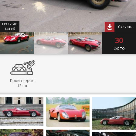
1199 x 781
Скачать
144 кб
30
фото
Произведено:
13 шт.