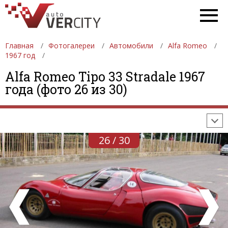
Главная
Фотогалереи
Автомобили
Alfa Romeo
1967 год
ФОТОГАЛЕРЕИ
АВТОМОБИЛИ
ДЕВУШКИ
Alfa Romeo Tipo 33 Stradale 1967
года (фото 26 из 30)
АВТОСАЛОНЫ
ФОРМУЛА-1
АВТОМОБИЛИ
ПОСЛЕДНИЕ ДОБАВЛЕНИЯ
26 / 30