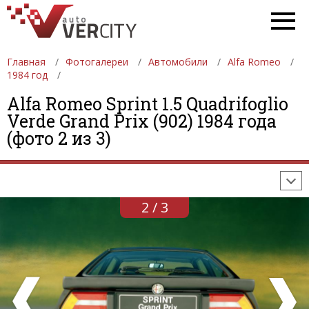
Главная
Фотогалереи
Автомобили
Alfa Romeo
1984 год
Alfa Romeo Sprint 1.5 Quadrifoglio
ФОТОГАЛЕРЕИ
АВТОМОБИЛИ
ДЕВУШКИ
Verde Grand Prix (902) 1984 года
(фото 2 из 3)
АВТОСАЛОНЫ
ФОРМУЛА-1
АВТОМОБИЛИ
ПОСЛЕДНИЕ ДОБАВЛЕНИЯ
2 / 3