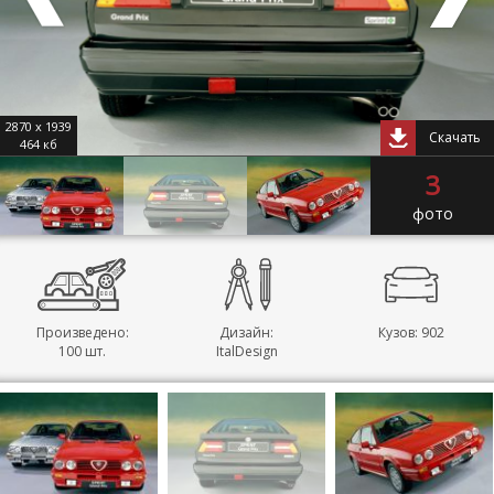
2870 x 1939
Скачать
464 кб
3
фото
Произведено:
Дизайн:
Кузов: 902
100 шт.
ItalDesign