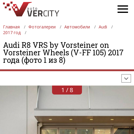
Главная
Фотогалереи
Автомобили
Audi
2017 год
Audi R8 VRS by Vorsteiner on
ФОТОГАЛЕРЕИ
АВТОМОБИЛИ
ДЕВУШКИ
Vorsteiner Wheels (V-FF 105) 2017
года (фото 1 из 8)
АВТОСАЛОНЫ
ФОРМУЛА-1
АВТОМОБИЛИ
ПОСЛЕДНИЕ ДОБАВЛЕНИЯ
1 / 8