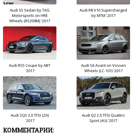
Audi S5 Sedan by TAG
Audi R8 V10 Supercharged
Motorsports on HRE
by MTM '2017
Wheels (RS309M) '2017
Audi RS5 Coupe by ABT
Audi S6 Avant on Vossen
'2017
Wheels (LC-101) '2017
Audi SQ5 3.0 TFSI (ZA)
Audi Q2 2.0 TFSI Quattro
'2017
Sport (AU) '2017
КОММЕНТАРИИ: