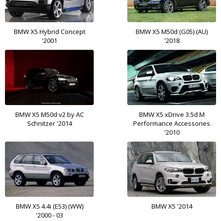
BMW X5 Hybrid Concept
BMW X5 M50d (G05) (AU)
'2001
'2018
BMW X5 M50d v2 by AC
BMW X5 xDrive 3.5d M
Schnitzer '2014
Performance Accessories
'2010
BMW X5 4.4i (E53) (WW)
BMW X5 '2014
'2000 - 03