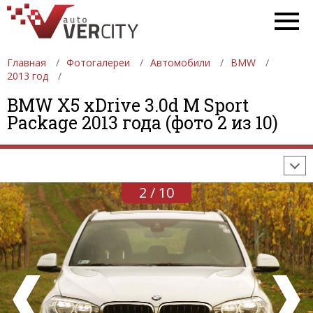
Главная
Фотогалереи
Автомобили
BMW
2013 год
ФОТОГАЛЕРЕИ
АВТОМОБИЛИ
ДЕВУШКИ
BMW X5 xDrive 3.0d M Sport
Package 2013 года (фото 2 из 10)
АВТОСАЛОНЫ
ФОРМУЛА-1
АВТОМОБИЛИ
ПОСЛЕДНИЕ ДОБАВЛЕНИЯ
2 / 10