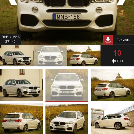
2048 x 1536
Скачать
371 кб
10
фото