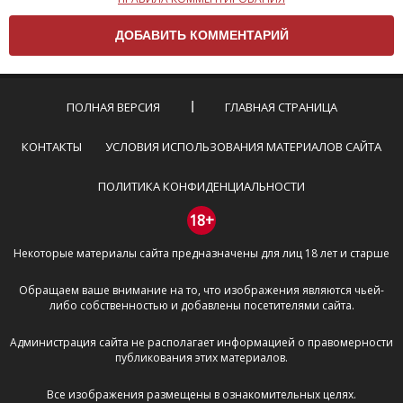
Чтобы ваш комментарий был опубликован на сайте,
вам нужно придерживаться следующих правил:
Комментарий не может быть слишком
короткой — избегайте односложных и чисто
эмоциональных высказываний.
ПОЛНАЯ ВЕРСИЯ
ГЛАВНАЯ СТРАНИЦА
Не стоит отклоняться от предмета обсуждения.
Пожалуйста, не используйте в комментарие
КОНТАКТЫ
УСЛОВИЯ ИСПОЛЬЗОВАНИЯ МАТЕРИАЛОВ САЙТА
оскорбления и нецензурную лексику, а также
призывы к насилию и высказывания,
ПОЛИТИКА КОНФИДЕНЦИАЛЬНОСТИ
направленные на разжигание расовой,
межнациональной и религиозной розни —
18+
пожалейте наших модераторов, они кстати
Некоторые материалы сайта предназначены для лиц 18 лет и старше
очень славные ребята, поверьте.
Не пишите транслитом или только заглавными
Обращаем ваше внимание на то, что изображения являются чьей-
буквами.
либо собственностью и добавлены посетителями сайта.
Не копируйте рецензии с других сайтов, нам
важно именно ваше мнение.
Администрация сайта не располагает информацией о правомерности
Не размещайте рекламу!
публикования этих материалов.
И запаситесь терпением, все комментарии
Все изображения размещены в ознакомительных целях.