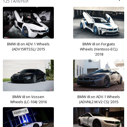
125 ГАЛЕРЕЙ
BMW i8 on ADV.1 Wheels
BMW i8 on Forgiato
(ADV15RTSSL) '2015
Wheels (Ventoso-ECL)
'2018
BMW i8 on Vossen
BMW i8 on ADV.1 Wheels
Wheels (LC-104) '2016
(ADVNL2 M.V2 CS) '2015