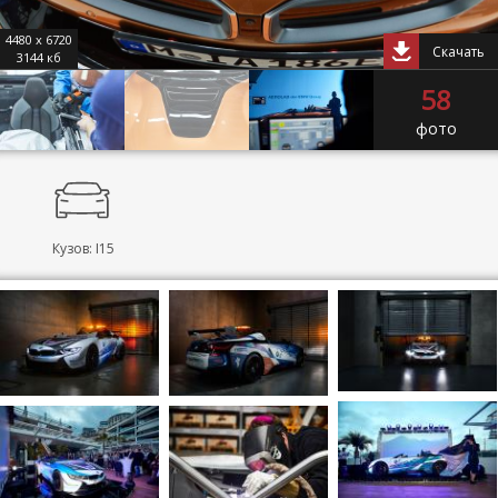
4480 x 6720
Скачать
3144 кб
58
фото
Кузов: I15