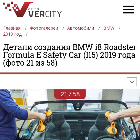
Главная
Фотогалереи
Автомобили
BMW
2019 год
Детали создания BMW i8 Roadster
ФОТОГАЛЕРЕИ
АВТОМОБИЛИ
ДЕВУШКИ
Formula E Safety Car (I15) 2019 года
(фото 21 из 58)
АВТОСАЛОНЫ
ФОРМУЛА-1
АВТОМОБИЛИ
ПОСЛЕДНИЕ ДОБАВЛЕНИЯ
21 / 58