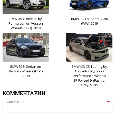
BMW X5 xDrive35i by
BMW 330i M Sport (G20)
Permaisuri on Vossen
(WW) '2019
Wheels (HF-3) '2019
BMW 528i Sedan on
BMW M3 CS Touring by
Vossen Wheels (HF-1)
Fullcartuning on Z-
'2019
Performance Wheels
(ZP.Forged 9) (Fashion
Grey) '2019
КОММЕНТАРИИ:
Ваш e-mail