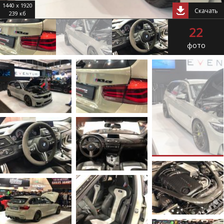
1440 x 1920
Скачать
239 кб
22
фото