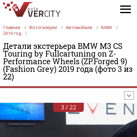
Главная
Фотогалереи
Автомобили
BMW
2019 год
Детали экстерьера BMW M3 CS
Touring by Fullcartuning on Z-
Performance Wheels (ZP.Forged 9)
ФОТОГАЛЕРЕИ
АВТОМОБИЛИ
ДЕВУШКИ
(Fashion Grey) 2019 года (фото 3 из
22)
АВТОСАЛОНЫ
ФОРМУЛА-1
АВТОМОБИЛИ
ПОСЛЕДНИЕ ДОБАВЛЕНИЯ
3 / 22