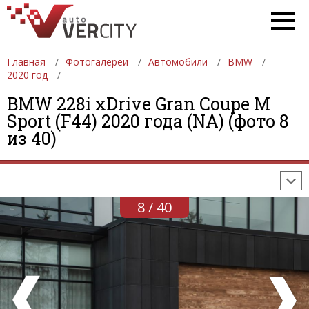
Главная
Фотогалереи
Автомобили
BMW
2020 год
BMW 228i xDrive Gran Coupe M
ФОТОГАЛЕРЕИ
АВТОМОБИЛИ
ДЕВУШКИ
Sport (F44) 2020 года (NA) (фото 8
из 40)
АВТОСАЛОНЫ
ФОРМУЛА-1
АВТОМОБИЛИ
ПОСЛЕДНИЕ ДОБАВЛЕНИЯ
8 / 40