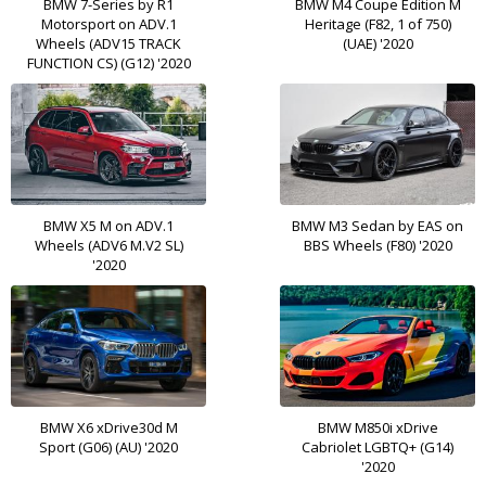
BMW 7-Series by R1
BMW M4 Coupe Edition M
Motorsport on ADV.1
Heritage (F82, 1 of 750)
Wheels (ADV15 TRACK
(UAE) '2020
FUNCTION CS) (G12) '2020
BMW X5 M on ADV.1
BMW M3 Sedan by EAS on
Wheels (ADV6 M.V2 SL)
BBS Wheels (F80) '2020
'2020
BMW X6 xDrive30d M
BMW M850i xDrive
Sport (G06) (AU) '2020
Cabriolet LGBTQ+ (G14)
'2020