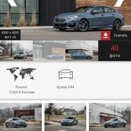
6300 x 4200
Скачать
4611 кб
40
фото
Рынок:
Кузов: F44
США и Канада