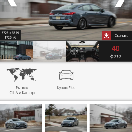
5728 x 3819
Скачать
1725 кб
40
фото
Рынок:
Кузов: F44
США и Канада