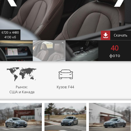
6720 x 4480
Скачать
4130 кб
40
фото
Рынок:
Кузов: F44
США и Канада