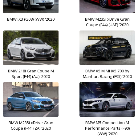
BMW iX3 (G08) (WW) '2020
BMW M235i xDrive Gran
Coupe (F44) (UAE) '2020
BMW 218i Gran Coupe M
BMW X5 M MHX5 700 by
Sport (F44) (AU) '2020
Manhart Racing (F95) '2020
BMW M235i xDrive Gran
BMW M5 Competition M
Coupe (F44) (ZA) '2020
Performance Parts (F90)
(WW) '2020