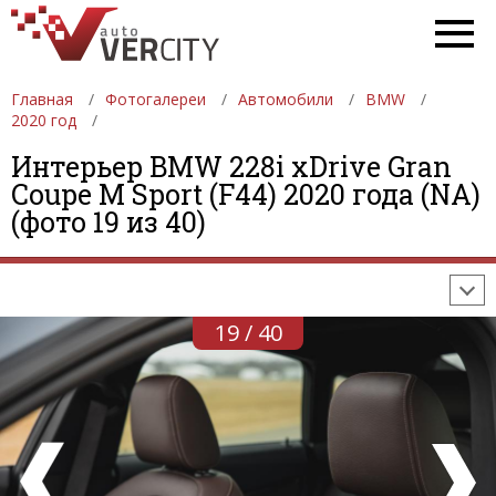
Главная
Фотогалереи
Автомобили
BMW
2020 год
Интерьер BMW 228i xDrive Gran
ФОТОГАЛЕРЕИ
АВТОМОБИЛИ
ДЕВУШКИ
Coupe M Sport (F44) 2020 года (NA)
(фото 19 из 40)
АВТОСАЛОНЫ
ФОРМУЛА-1
АВТОМОБИЛИ
ПОСЛЕДНИЕ ДОБАВЛЕНИЯ
19 / 40