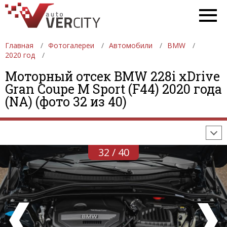
Главная
Фотогалереи
Автомобили
BMW
2020 год
Моторный отсек BMW 228i xDrive
ФОТОГАЛЕРЕИ
АВТОМОБИЛИ
ДЕВУШКИ
Gran Coupe M Sport (F44) 2020 года
(NA) (фото 32 из 40)
АВТОСАЛОНЫ
ФОРМУЛА-1
АВТОМОБИЛИ
ПОСЛЕДНИЕ ДОБАВЛЕНИЯ
32 / 40