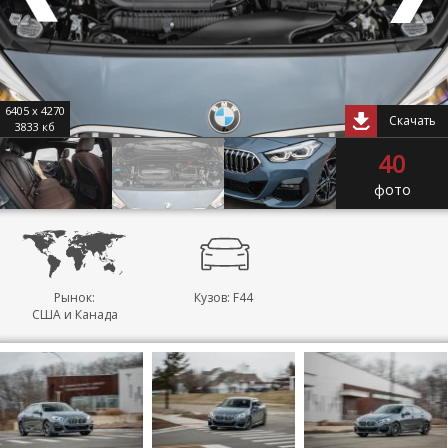
6405 x 4270
Скачать
3833 кб
40
фото
Рынок:
Кузов: F44
США и Канада