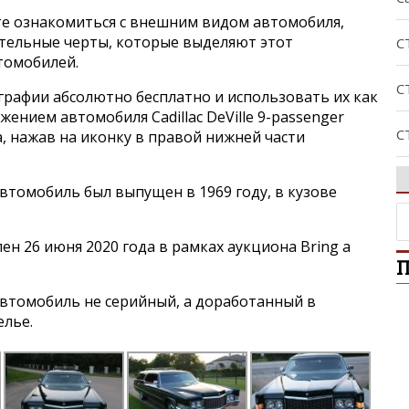
е ознакомиться с внешним видом автомобиля,
ительные черты, которые выделяют этот
C
втомобилей.
C
графии абсолютно бесплатно и использовать их как
жением автомобиля Cadillac DeVille 9-passenger
C
а, нажав на иконку в правой нижней части
C
томобиль был выпущен в 1969 году, в кузове
C
н 26 июня 2020 года в рамках аукциона Bring a
П
De
втомобиль не серийный, а доработанный в
D
лье.
E
E