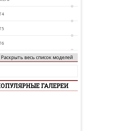
T4
T5
T6
Раскрыть весь список моделей
TS
TS-V
ОПУЛЯРНЫЕ ГАЛЕРЕИ
 Ville
TS
ldorado
LR