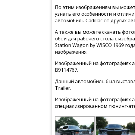
По этим изображениям вы может
узнать его особенности и отлич
автомобиль Cadillac от других а
А также вы можете скачать фото
обои для рабочего стола с изобра
Station Wagon by WISCO 1969 год
изображения.
Изображенный на фотографиях ав
B9114767.
Данный автомобиль был выставле
Trailer.
Изображенный на фотографиях а
специализированном тюнинг-ате