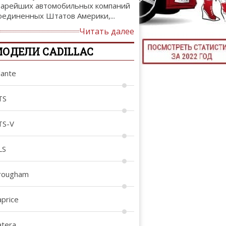
тарейших автомобильных компаний
ТЮНИНГ М
оединенных Штатов Америки,...
Читать далее
ОДЕЛИ CADILLAC
КАЛ
lante
ДЕВУШКИ И А
TS
TS-V
LS
rougham
aprice
atera