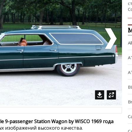
с
С
М
Al
A
A
B
B
C
ille 9-passenger Station Wagon by WISCO 1969 года
ых изображений высокого качества.
C