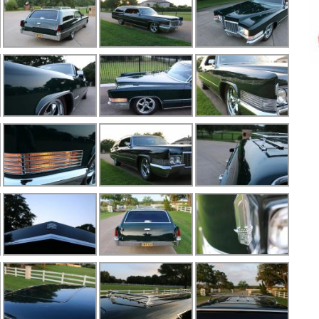
S
X
X
X
X
X