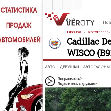
Нов
Главная
Фотогалереи
Cadillac D
WISCO (B91
Автомобили
Д
Последние добавления
Де
(+1102)
Де
Список марок
АВТО
ДЕВУШКИ
АВТОСАЛОНЫ
Понравилось?
Поделитесь с друзьями