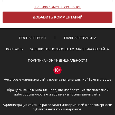
ПРАВИЛА КОММЕНТИРОВАНИЯ
Чтобы ваш комментарий был опубликован на сайте,
вам нужно придерживаться следующих правил:
Комментарий не может быть слишком
короткой — избегайте односложных и чисто
эмоциональных высказываний.
ПОЛНАЯ ВЕРСИЯ
ГЛАВНАЯ СТРАНИЦА
Не стоит отклоняться от предмета обсуждения.
Пожалуйста, не используйте в комментарие
КОНТАКТЫ
УСЛОВИЯ ИСПОЛЬЗОВАНИЯ МАТЕРИАЛОВ САЙТА
оскорбления и нецензурную лексику, а также
призывы к насилию и высказывания,
ПОЛИТИКА КОНФИДЕНЦИАЛЬНОСТИ
направленные на разжигание расовой,
межнациональной и религиозной розни —
18+
пожалейте наших модераторов, они кстати
Некоторые материалы сайта предназначены для лиц 18 лет и старше
очень славные ребята, поверьте.
Не пишите транслитом или только заглавными
Обращаем ваше внимание на то, что изображения являются чьей-
буквами.
либо собственностью и добавлены посетителями сайта.
Не копируйте рецензии с других сайтов, нам
важно именно ваше мнение.
Администрация сайта не располагает информацией о правомерности
Не размещайте рекламу!
публикования этих материалов.