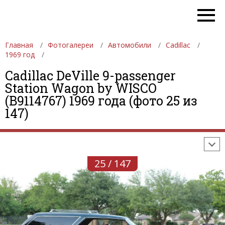
Главная
Фотогалереи
Автомобили
Cadillac
1969 год
Cadillac DeVille 9-passenger
Station Wagon by WISCO
ФОТОГАЛЕРЕИ
АВТОМОБИЛИ
ДЕВУШКИ
(B9114767) 1969 года (фото 25 из
147)
АВТОСАЛОНЫ
ФОРМУЛА-1
АВТОМОБИЛИ
ПОСЛЕДНИЕ ДОБАВЛЕНИЯ
25 / 147