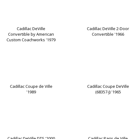
Cadillac DeVille
Cadillac DeVille 2-Door
Convertible by American
Convertible '1966
Custom Coachworks '1979
Cadillac Coupe de Ville
Cadillac Coupe DeVille
'1989
(68357-J) '1965
Cadillac DeVille DTS '2000
Cadillac Paris de Ville