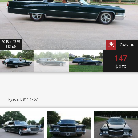
2048 x 1365
Скачать
363 кб
147
фото
Кузов: B9114767