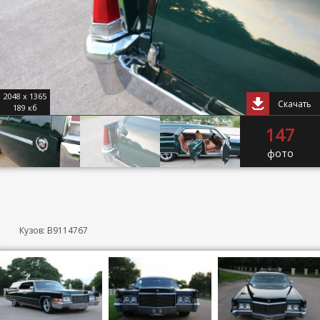
2048 x 1365
Скачать
189 кб
147
фото
Кузов: B9114767