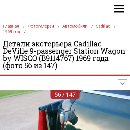
Главная
Фотогалереи
Автомобили
Cadillac
1969 год
Детали экстерьера Cadillac
DeVille 9-passenger Station Wagon
ФОТОГАЛЕРЕИ
АВТОМОБИЛИ
ДЕВУШКИ
by WISCO (B9114767) 1969 года
(фото 56 из 147)
АВТОСАЛОНЫ
ФОРМУЛА-1
АВТОМОБИЛИ
ПОСЛЕДНИЕ ДОБАВЛЕНИЯ
56 / 147