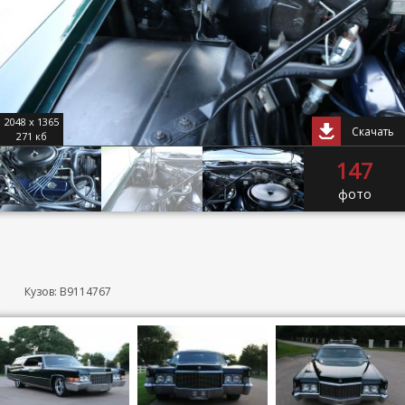
2048 x 1365
Скачать
271 кб
147
фото
Кузов: B9114767