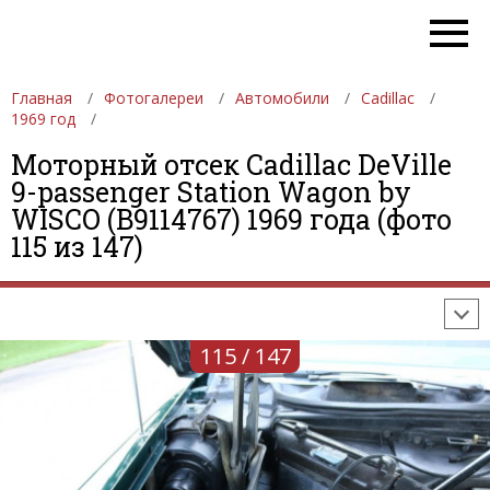
Главная
Фотогалереи
Автомобили
Cadillac
1969 год
Моторный отсек Cadillac DeVille
9-passenger Station Wagon by
ФОТОГАЛЕРЕИ
АВТОМОБИЛИ
ДЕВУШКИ
WISCO (B9114767) 1969 года (фото
115 из 147)
АВТОСАЛОНЫ
ФОРМУЛА-1
АВТОМОБИЛИ
ПОСЛЕДНИЕ ДОБАВЛЕНИЯ
115 / 147