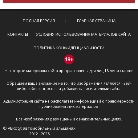
Комментарий не может быть слишком
короткой — избегайте односложных и чисто
эмоциональных высказываний.
ПОЛНАЯ ВЕРСИЯ
ГЛАВНАЯ СТРАНИЦА
Не стоит отклоняться от предмета обсуждения.
Пожалуйста, не используйте в комментарие
КОНТАКТЫ
УСЛОВИЯ ИСПОЛЬЗОВАНИЯ МАТЕРИАЛОВ САЙТА
оскорбления и нецензурную лексику, а также
призывы к насилию и высказывания,
ПОЛИТИКА КОНФИДЕНЦИАЛЬНОСТИ
направленные на разжигание расовой,
межнациональной и религиозной розни —
18+
пожалейте наших модераторов, они кстати
Некоторые материалы сайта предназначены для лиц 18 лет и старше
очень славные ребята, поверьте.
Не пишите транслитом или только заглавными
Обращаем ваше внимание на то, что изображения являются чьей-
буквами.
либо собственностью и добавлены посетителями сайта.
Не копируйте рецензии с других сайтов, нам
важно именно ваше мнение.
Администрация сайта не располагает информацией о правомерности
Не размещайте рекламу!
публикования этих материалов.
И запаситесь терпением, все комментарии
Все изображения размещены в ознакомительных целях.
публикуются только после модерации, поэтому ваш
© VERcity: автомобильный альманах
отзыв может появиться на сайте с некоторым
2012 - 2026