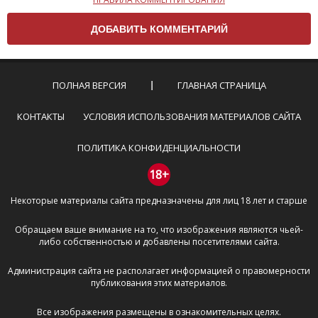
Чтобы ваш комментарий был опубликован на сайте,
вам нужно придерживаться следующих правил:
Комментарий не может быть слишком
короткой — избегайте односложных и чисто
эмоциональных высказываний.
ПОЛНАЯ ВЕРСИЯ
ГЛАВНАЯ СТРАНИЦА
Не стоит отклоняться от предмета обсуждения.
Пожалуйста, не используйте в комментарие
КОНТАКТЫ
УСЛОВИЯ ИСПОЛЬЗОВАНИЯ МАТЕРИАЛОВ САЙТА
оскорбления и нецензурную лексику, а также
призывы к насилию и высказывания,
ПОЛИТИКА КОНФИДЕНЦИАЛЬНОСТИ
направленные на разжигание расовой,
межнациональной и религиозной розни —
18+
пожалейте наших модераторов, они кстати
Некоторые материалы сайта предназначены для лиц 18 лет и старше
очень славные ребята, поверьте.
Не пишите транслитом или только заглавными
Обращаем ваше внимание на то, что изображения являются чьей-
буквами.
либо собственностью и добавлены посетителями сайта.
Не копируйте рецензии с других сайтов, нам
важно именно ваше мнение.
Администрация сайта не располагает информацией о правомерности
Не размещайте рекламу!
публикования этих материалов.
И запаситесь терпением, все комментарии
Все изображения размещены в ознакомительных целях.