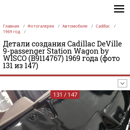
Главная
Фотогалереи
Автомобили
Cadillac
1969 год
Детали создания Cadillac DeVille
9-passenger Station Wagon by
ФОТОГАЛЕРЕИ
АВТОМОБИЛИ
ДЕВУШКИ
WISCO (B9114767) 1969 года (фото
131 из 147)
АВТОСАЛОНЫ
ФОРМУЛА-1
АВТОМОБИЛИ
ПОСЛЕДНИЕ ДОБАВЛЕНИЯ
131 / 147