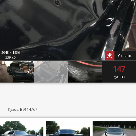
2048 x 1536
Скачать
339 кб
147
фото
Кузов: B9114767