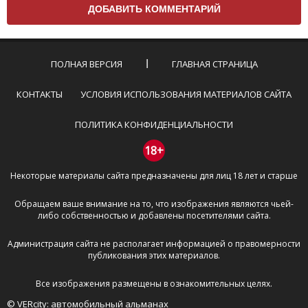
вам нужно придерживаться следующих правил:
Комментарий не может быть слишком
короткой — избегайте односложных и чисто
эмоциональных высказываний.
ПОЛНАЯ ВЕРСИЯ
ГЛАВНАЯ СТРАНИЦА
Не стоит отклоняться от предмета обсуждения.
Пожалуйста, не используйте в комментарие
КОНТАКТЫ
УСЛОВИЯ ИСПОЛЬЗОВАНИЯ МАТЕРИАЛОВ САЙТА
оскорбления и нецензурную лексику, а также
призывы к насилию и высказывания,
ПОЛИТИКА КОНФИДЕНЦИАЛЬНОСТИ
направленные на разжигание расовой,
межнациональной и религиозной розни —
18+
пожалейте наших модераторов, они кстати
Некоторые материалы сайта предназначены для лиц 18 лет и старше
очень славные ребята, поверьте.
Не пишите транслитом или только заглавными
Обращаем ваше внимание на то, что изображения являются чьей-
буквами.
либо собственностью и добавлены посетителями сайта.
Не копируйте рецензии с других сайтов, нам
важно именно ваше мнение.
Администрация сайта не располагает информацией о правомерности
Не размещайте рекламу!
публикования этих материалов.
И запаситесь терпением, все комментарии
Все изображения размещены в ознакомительных целях.
публикуются только после модерации, поэтому ваш
© VERcity: автомобильный альманах