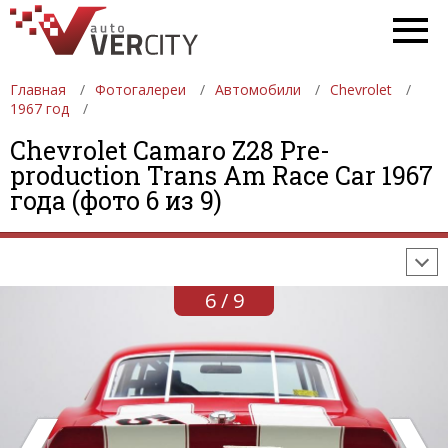
Главная
Фотогалереи
Автомобили
Chevrolet
1967 год
Chevrolet Camaro Z28 Pre-
ФОТОГАЛЕРЕИ
АВТОМОБИЛИ
ДЕВУШКИ
production Trans Am Race Car 1967
года (фото 6 из 9)
АВТОСАЛОНЫ
ФОРМУЛА-1
АВТОМОБИЛИ
ПОСЛЕДНИЕ ДОБАВЛЕНИЯ
6 / 9