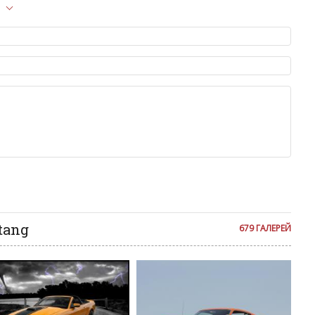
F
л опубликован на сайте, вам нужно придерживаться
F
ет быть слишком короткой — избегайте односложных и чисто
азываний.
Fl
я от предмета обсуждения.
льзуйте в комментарие оскорбления и нецензурную лексику, а
илию и высказывания, направленные на разжигание расовой,
F
религиозной розни — пожалейте наших модераторов, они
е ребята, поверьте.
м или только заглавными буквами.
F
ии с других сайтов, нам важно именно ваше мнение.
аму!
F
се комментарии публикуются только после модерации, поэтому
я на сайте с некоторым опозданием.
F
tang
679 ГАЛЕРЕЙ
F
F