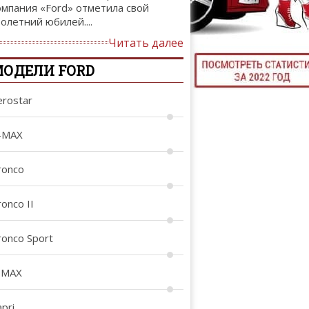
омпания «Ford» отметила свой
ТЮНИНГ М
толетний юбилей....
Читать далее
ОДЕЛИ FORD
КАЛ
erostar
ДЕВУШКИ И А
-MAX
ronco
onco II
ronco Sport
-MAX
pri