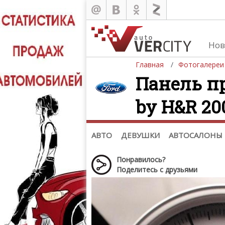
Нов
Главная
Фотогалереи
Панель пр
by H&R 200
Автомобили
Д
Последние добавления
Де
(+1102)
Де
Список марок
АВТО
ДЕВУШКИ
АВТОСАЛОНЫ
Понравилось?
Поделитесь с друзьями