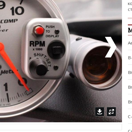
к
с
М
A
B
B
Br
B
C
Ca