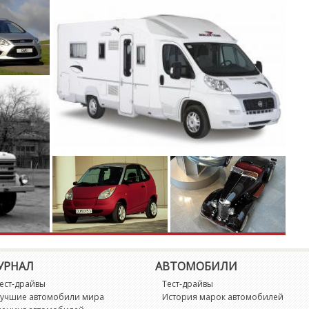
L
M
M
M
M
M
M
M
УРНАЛ
АВТОМОБИЛИ
P
ест-драйвы
Тест-драйвы
учшие автомобили мира
История марок автомобилей