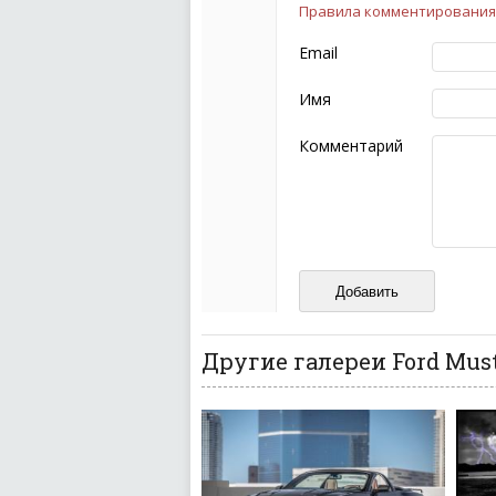
Правила комментирования
Чтобы ваш комментарий бы
следующих правил:
Email
Комментарий не мож
эмоциональных выск
Имя
Не стоит отклонятьс
Пожалуйста, не испо
Комментарий
также призывы к нас
межнациональной и 
кстати очень славны
Не пишите транслито
Не копируйте реценз
Не размещайте рекл
И запаситесь терпением, в
ваш отзыв может появитьс
Другие галереи Ford Mus