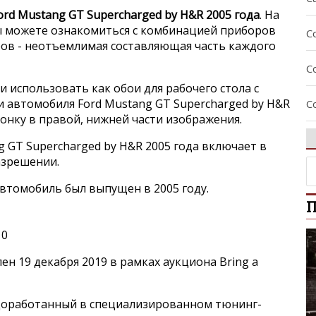
ord Mustang GT Supercharged by H&R 2005 года
. На
 можете ознакомиться с комбинацией приборов
C
ров - неотъемлимая составляющая часть каждого
C
и использовать как обои для рабочего стола с
 автомобиля Ford Mustang GT Supercharged by H&R
C
конку в правой, нижней части изображения.
C
g GT Supercharged by H&R 2005 года включает в
азрешении.
C
втомобиль был выпущен в 2005 году.
П
E
10
E
н 19 декабря 2019 в рамках аукциона Bring a
E
 доработанный в специализированном тюнинг-
E