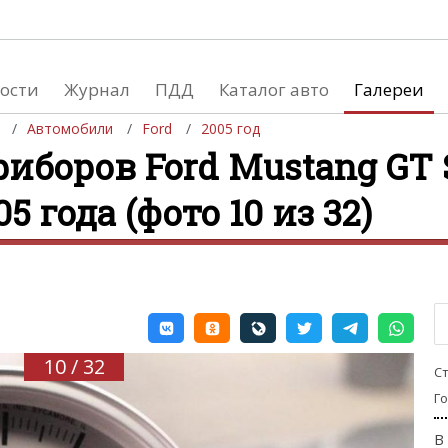
ости
Журнал
ПДД
Каталог авто
Галереи
Автомобили
Ford
2005 год
иборов Ford Mustang GT 
5 года (фото 10 из 32)
евушки
Автосалоны
вушки и автомобили
Список мировых автосалонов
вушки и мото
10 / 32
С
Г
В