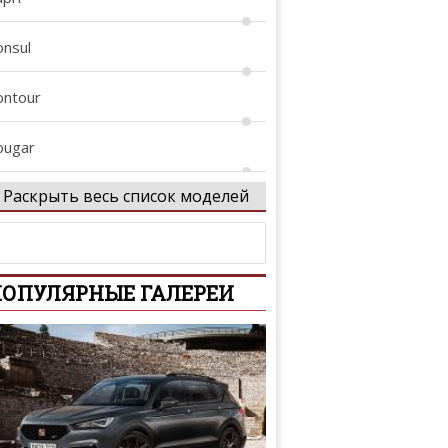
onsul
ontour
ougar
Раскрыть весь список моделей
rown Victoria
ustom
ОПУЛЯРНЫЕ ГАЛЕРЕИ
-Series
conoline
coSport
dge