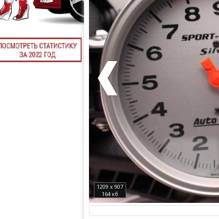
1209 x 907
164 кб