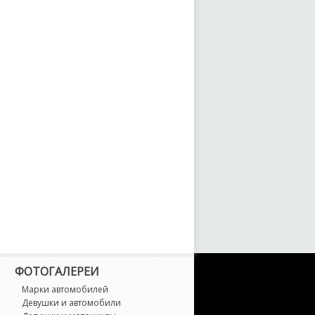
TD Crown Victoria
averick
odel A
odel T
ondeo
ondeo ST
ustang
ustang Mach-E
ФОТОГАЛЕРЕИ
robe
Марки автомобилей
Девушки и автомобили