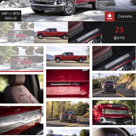
6681 x 3836
Скачать
4506 кб
23
фото