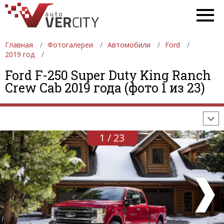
Главная
Фотогалереи
Автомобили
Ford
2019 год
ФОТОГАЛЕРЕИ
АВТОМОБИЛИ
ДЕВУШКИ
Ford F-250 Super Duty King Ranch
Crew Cab 2019 года (фото 1 из 23)
АВТОСАЛОНЫ
ФОРМУЛА-1
АВТОМОБИЛИ
ПОСЛЕДНИЕ ДОБАВЛЕНИЯ
1 / 23