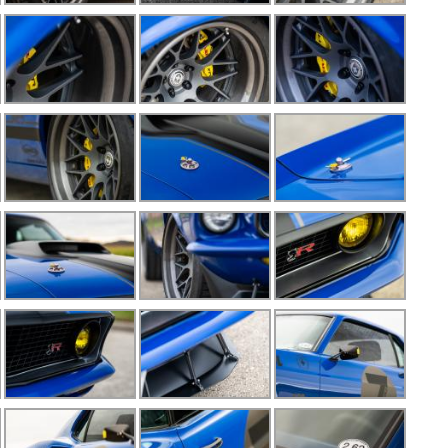
F
G
G
G
G
G
K
K
L