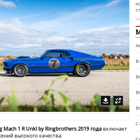
к
с
М
A
B
B
Br
B
C
 Mach 1 R Unkl by Ringbrothers 2019 года
включает
жений высокого качества.
Ca