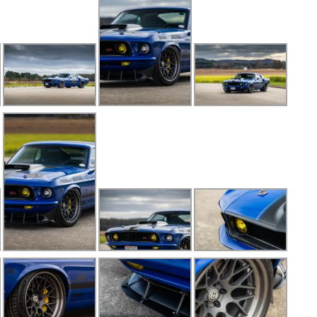
F
F
Fl
F
F
F
F
F
F