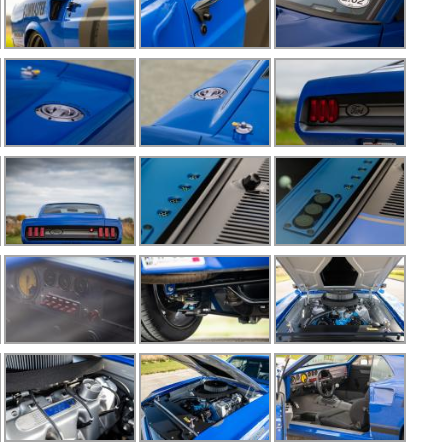
L
M
M
M
M
M
M
M
P