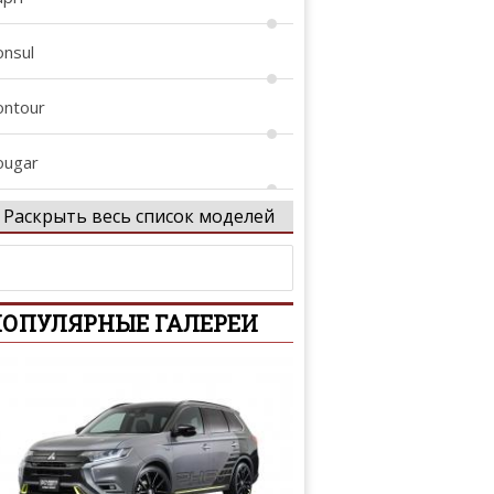
onsul
ontour
ougar
Раскрыть весь список моделей
rown Victoria
ustom
ОПУЛЯРНЫЕ ГАЛЕРЕИ
-Series
conoline
coSport
dge