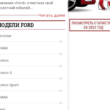
омпания «Ford» отметила свой
ТЮНИНГ М
толетний юбилей....
Читать далее
ОДЕЛИ FORD
КАЛ
erostar
ДЕВУШКИ И А
-MAX
ronco
onco II
ronco Sport
-MAX
pri