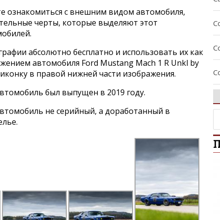
е ознакомиться с внешним видом автомобиля,
ительные черты, которые выделяют этот
C
мобилей.
C
графии абсолютно бесплатно и использовать их как
ажением автомобиля Ford Mustang Mach 1 R Unkl by
C
а иконку в правой нижней части изображения.
втомобиль был выпущен в 2019 году.
C
втомобиль не серийный, а доработанный в
C
лье.
П
E
E
E
E