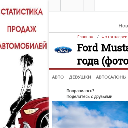
Нов
Главная
Фотогалереи
Ford Must
года (фото
Автомобили
Д
Последние добавления
Де
(+1102)
Де
Список марок
АВТО
ДЕВУШКИ
АВТОСАЛОНЫ
Понравилось?
Поделитесь с друзьями