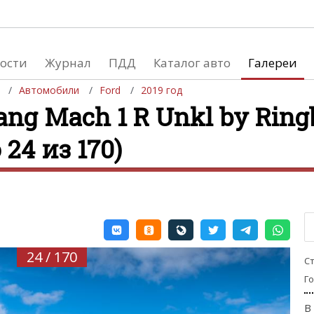
ости
Журнал
ПДД
Каталог авто
Галереи
Автомобили
Ford
2019 год
ang Mach 1 R Unkl by Ring
 24 из 170)
евушки
Автосалоны
вушки и автомобили
Список мировых автосалонов
вушки и мото
24 / 170
С
Г
В