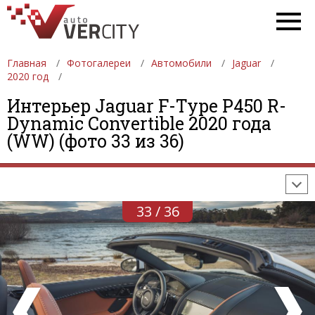
Главная
Фотогалереи
Автомобили
Jaguar
2020 год
Интерьер Jaguar F-Type P450 R-
ФОТОГАЛЕРЕИ
АВТОМОБИЛИ
ДЕВУШКИ
Dynamic Convertible 2020 года
(WW) (фото 33 из 36)
АВТОСАЛОНЫ
ФОРМУЛА-1
АВТОМОБИЛИ
ПОСЛЕДНИЕ ДОБАВЛЕНИЯ
33 / 36