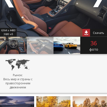
6364 x 4480
Скачать
3680 кб
36
фото
Рынок:
Весь мир и страны с
правосторонним
движением