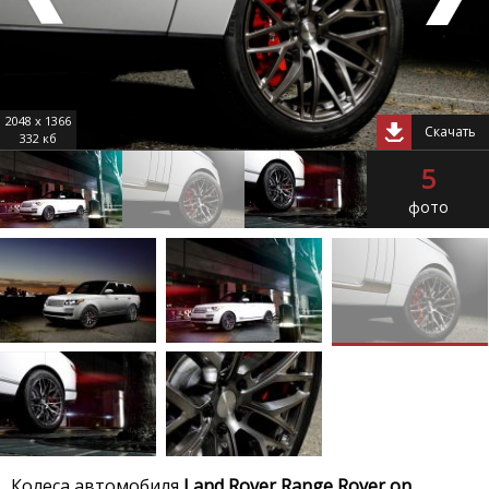
2048 x 1366
Скачать
332 кб
5
фото
Колеса автомобиля
Land Rover Range Rover on