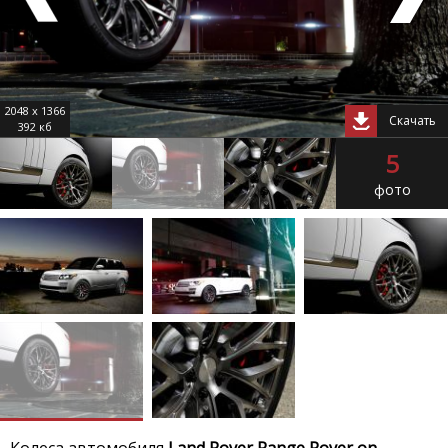
2048 x 1366
Скачать
392 кб
5
фото