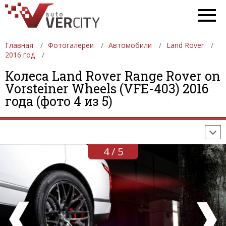
Главная
Фотогалереи
Автомобили
Land Rover
2016 год
Колеса Land Rover Range Rover on
ФОТОГАЛЕРЕИ
АВТОМОБИЛИ
ДЕВУШКИ
Vorsteiner Wheels (VFE-403) 2016
года (фото 4 из 5)
АВТОСАЛОНЫ
ФОРМУЛА-1
АВТОМОБИЛИ
ПОСЛЕДНИЕ ДОБАВЛЕНИЯ
4 / 5