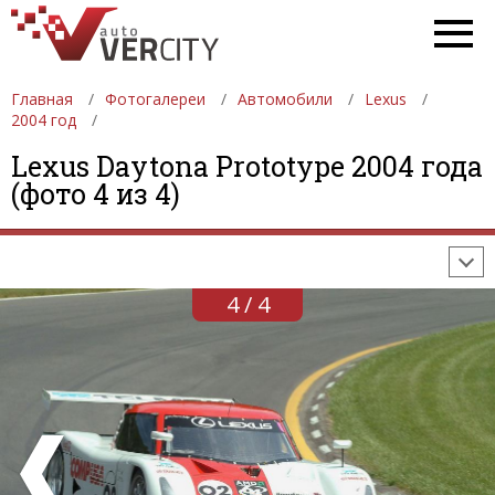
Главная
Фотогалереи
Автомобили
Lexus
2004 год
ФОТОГАЛЕРЕИ
АВТОМОБИЛИ
ДЕВУШКИ
Lexus Daytona Prototype 2004 года
(фото 4 из 4)
АВТОСАЛОНЫ
ФОРМУЛА-1
АВТОМОБИЛИ
ПОСЛЕДНИЕ ДОБАВЛЕНИЯ
4 / 4