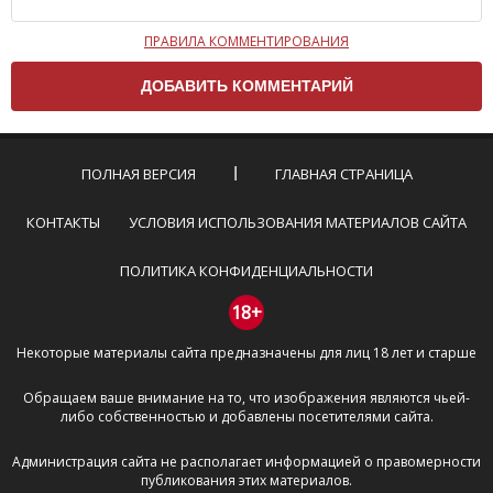
ПРАВИЛА КОММЕНТИРОВАНИЯ
Чтобы ваш комментарий был опубликован на сайте,
вам нужно придерживаться следующих правил:
Комментарий не может быть слишком
короткой — избегайте односложных и чисто
эмоциональных высказываний.
ПОЛНАЯ ВЕРСИЯ
ГЛАВНАЯ СТРАНИЦА
Не стоит отклоняться от предмета обсуждения.
Пожалуйста, не используйте в комментарие
КОНТАКТЫ
УСЛОВИЯ ИСПОЛЬЗОВАНИЯ МАТЕРИАЛОВ САЙТА
оскорбления и нецензурную лексику, а также
призывы к насилию и высказывания,
ПОЛИТИКА КОНФИДЕНЦИАЛЬНОСТИ
направленные на разжигание расовой,
межнациональной и религиозной розни —
18+
пожалейте наших модераторов, они кстати
Некоторые материалы сайта предназначены для лиц 18 лет и старше
очень славные ребята, поверьте.
Не пишите транслитом или только заглавными
Обращаем ваше внимание на то, что изображения являются чьей-
буквами.
либо собственностью и добавлены посетителями сайта.
Не копируйте рецензии с других сайтов, нам
важно именно ваше мнение.
Администрация сайта не располагает информацией о правомерности
Не размещайте рекламу!
публикования этих материалов.