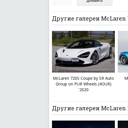
ваш отзыв может появитьс
Другие галереи McLaren 
McLaren 720S Coupe by SR Auto
M
Group on PUR Wheels (4OUR)
'2020
Другие галереи McLaren 