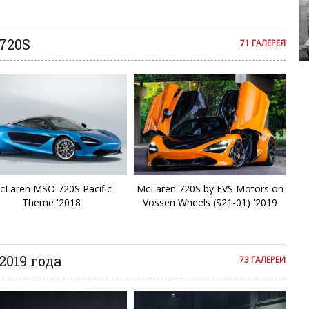
я на сайте с некоторым опозданием.
720S
71 ГАЛЕРЕЯ
White 691S
cLaren MSO 720S Pacific
McLaren 720S by EVS Motors on
Theme '2018
Vossen Wheels (S21-01) '2019
2019 года
73 ГАЛЕРЕИ