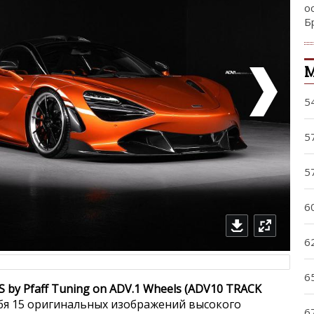
о
Б
5
5
5
6
6
6
S by Pfaff Tuning on ADV.1 Wheels (ADV10 TRACK
бя 15 оригинальных изображений высокого
6