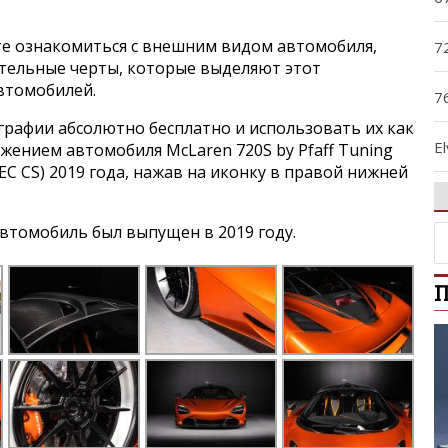
е ознакомиться с внешним видом автомобиля,
7
ительные черты, которые выделяют этот
втомобилей.
7
графии абсолютно бесплатно и использовать их как
El
ажением автомобиля McLaren 720S by Pfaff Tuning
EC CS) 2019 года, нажав на иконку в правой нижней
F
втомобиль был выпущен в 2019 году.
G
П
M
P
S
S