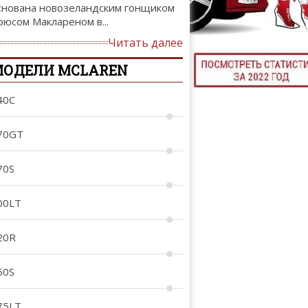
снована новозеландским гонщиком
ТЮНИНГ М
рюсом Маклареном в...
Читать далее
МОДЕЛИ MCLAREN
КАЛ
40C
ДЕВУШКИ И А
70GT
70S
00LT
20R
50S
75LT