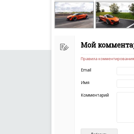
Мой комментар
Правила комментирования
Чтобы ваш комментарий бы
следующих правил:
Email
Комментарий не мож
эмоциональных выск
Имя
Не стоит отклонятьс
Пожалуйста, не испо
Комментарий
также призывы к нас
межнациональной и 
кстати очень славны
Не пишите транслито
Не копируйте реценз
Не размещайте рекл
И запаситесь терпением, в