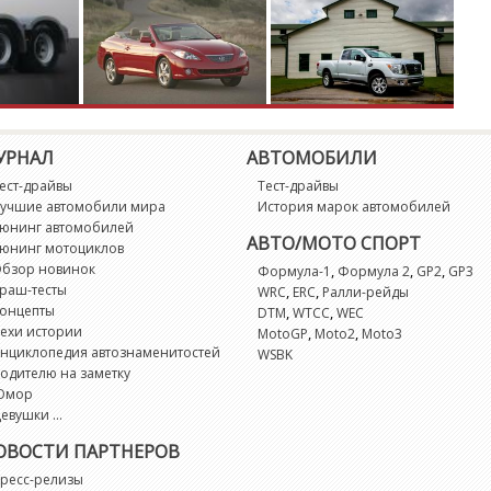
УРНАЛ
АВТОМОБИЛИ
ест-драйвы
Тест-драйвы
учшие автомобили мира
История марок автомобилей
юнинг автомобилей
АВТО/МОТО СПОРТ
юнинг мотоциклов
бзор новинок
,
,
,
Формула-1
Формула 2
GP2
GP3
раш-тесты
,
,
WRC
ERC
Ралли-рейды
онцепты
,
,
DTM
WTCC
WEC
ехи истории
,
,
MotoGP
Moto2
Moto3
нциклопедия автознаменитостей
WSBK
одителю на заметку
Юмор
евушки ...
ОВОСТИ ПАРТНЕРОВ
ресс-релизы