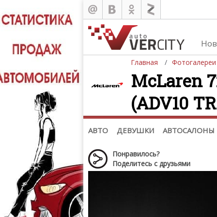
Нов
Главная
Фотогалереи
McLaren 7
(ADV10 TRA
Автомобили
Д
Последние добавления
Де
(+1102)
Де
Список марок
АВТО
ДЕВУШКИ
АВТОСАЛОНЫ
Понравилось?
Поделитесь с друзьями