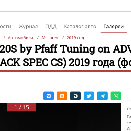
ости
Журнал
ПДД
Каталог авто
Галереи
Автомобили
McLaren
2019 год
20S by Pfaff Tuning on AD
CK SPEC CS) 2019 года (фо
евушки
Автосалоны
вушки и автомобили
Список мировых автосалонов
вушки и мото
1 / 15
С
Г
А