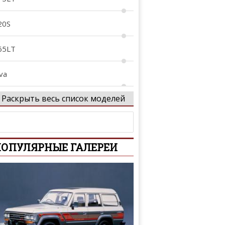
20S
65LT
va
Раскрыть весь список моделей
1
T
ОПУЛЯРНЫЕ ГАЛЕРЕИ
P4-12C
1
enna
peedtail