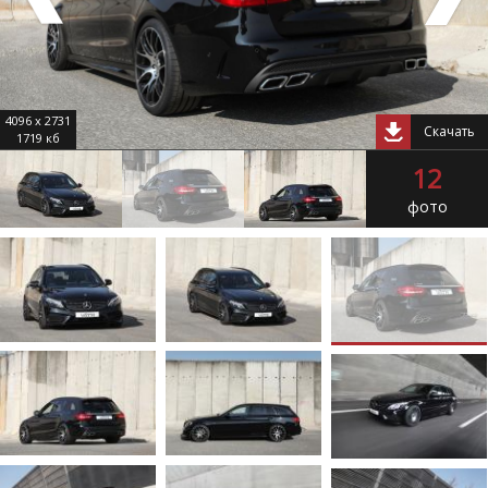
4096 x 2731
Скачать
1719 кб
12
фото