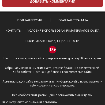
Комментарий не может быть слишком
короткой — избегайте односложных и чисто
эмоциональных высказываний.
ПОЛНАЯ ВЕРСИЯ
ГЛАВНАЯ СТРАНИЦА
Не стоит отклоняться от предмета обсуждения.
Пожалуйста, не используйте в комментарие
КОНТАКТЫ
УСЛОВИЯ ИСПОЛЬЗОВАНИЯ МАТЕРИАЛОВ САЙТА
оскорбления и нецензурную лексику, а также
призывы к насилию и высказывания,
ПОЛИТИКА КОНФИДЕНЦИАЛЬНОСТИ
направленные на разжигание расовой,
межнациональной и религиозной розни —
18+
пожалейте наших модераторов, они кстати
Некоторые материалы сайта предназначены для лиц 18 лет и старше
очень славные ребята, поверьте.
Не пишите транслитом или только заглавными
Обращаем ваше внимание на то, что изображения являются чьей-
буквами.
либо собственностью и добавлены посетителями сайта.
Не копируйте рецензии с других сайтов, нам
важно именно ваше мнение.
Администрация сайта не располагает информацией о правомерности
Не размещайте рекламу!
публикования этих материалов.
И запаситесь терпением, все комментарии
Все изображения размещены в ознакомительных целях.
публикуются только после модерации, поэтому ваш
© VERcity: автомобильный альманах
отзыв может появиться на сайте с некоторым