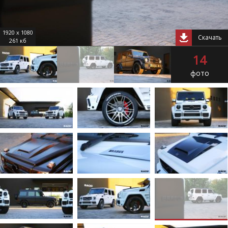
1920 x 1080
Скачать
261 кб
14
фото