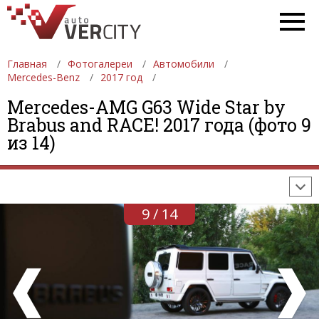
Главная
Фотогалереи
Автомобили
Mercedes-Benz
2017 год
Mercedes-AMG G63 Wide Star by
ФОТОГАЛЕРЕИ
АВТОМОБИЛИ
ДЕВУШКИ
Brabus and RACE! 2017 года (фото 9
из 14)
АВТОСАЛОНЫ
ФОРМУЛА-1
АВТОМОБИЛИ
ПОСЛЕДНИЕ ДОБАВЛЕНИЯ
9 / 14