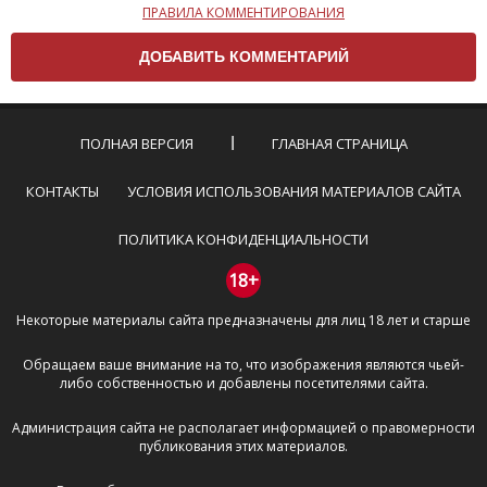
ПРАВИЛА КОММЕНТИРОВАНИЯ
Чтобы ваш комментарий был опубликован на сайте,
вам нужно придерживаться следующих правил:
Комментарий не может быть слишком
короткой — избегайте односложных и чисто
эмоциональных высказываний.
ПОЛНАЯ ВЕРСИЯ
ГЛАВНАЯ СТРАНИЦА
Не стоит отклоняться от предмета обсуждения.
Пожалуйста, не используйте в комментарие
КОНТАКТЫ
УСЛОВИЯ ИСПОЛЬЗОВАНИЯ МАТЕРИАЛОВ САЙТА
оскорбления и нецензурную лексику, а также
призывы к насилию и высказывания,
ПОЛИТИКА КОНФИДЕНЦИАЛЬНОСТИ
направленные на разжигание расовой,
межнациональной и религиозной розни —
18+
пожалейте наших модераторов, они кстати
Некоторые материалы сайта предназначены для лиц 18 лет и старше
очень славные ребята, поверьте.
Не пишите транслитом или только заглавными
Обращаем ваше внимание на то, что изображения являются чьей-
буквами.
либо собственностью и добавлены посетителями сайта.
Не копируйте рецензии с других сайтов, нам
важно именно ваше мнение.
Администрация сайта не располагает информацией о правомерности
Не размещайте рекламу!
публикования этих материалов.