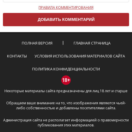
ПРАВИЛА КОММЕНТИРОВАНИЯ
Чтобы ваш комментарий был опубликован на сайте,
вам нужно придерживаться следующих правил:
Комментарий не может быть слишком
короткой — избегайте односложных и чисто
эмоциональных высказываний.
ПОЛНАЯ ВЕРСИЯ
ГЛАВНАЯ СТРАНИЦА
Не стоит отклоняться от предмета обсуждения.
Пожалуйста, не используйте в комментарие
КОНТАКТЫ
УСЛОВИЯ ИСПОЛЬЗОВАНИЯ МАТЕРИАЛОВ САЙТА
оскорбления и нецензурную лексику, а также
призывы к насилию и высказывания,
ПОЛИТИКА КОНФИДЕНЦИАЛЬНОСТИ
направленные на разжигание расовой,
межнациональной и религиозной розни —
18+
пожалейте наших модераторов, они кстати
Некоторые материалы сайта предназначены для лиц 18 лет и старше
очень славные ребята, поверьте.
Не пишите транслитом или только заглавными
Обращаем ваше внимание на то, что изображения являются чьей-
буквами.
либо собственностью и добавлены посетителями сайта.
Не копируйте рецензии с других сайтов, нам
важно именно ваше мнение.
Администрация сайта не располагает информацией о правомерности
Не размещайте рекламу!
публикования этих материалов.