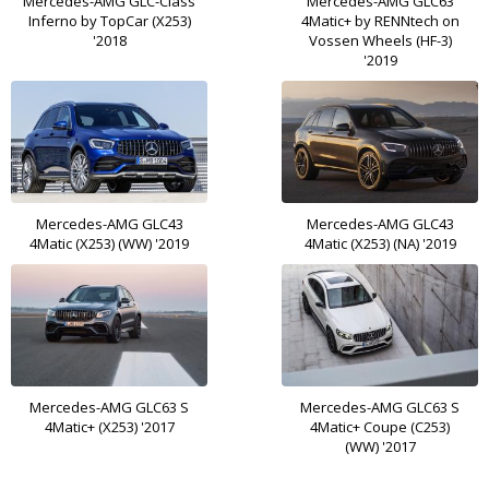
Mercedes-AMG GLC-Class
Mercedes-AMG GLC63
Inferno by TopCar (X253)
4Matic+ by RENNtech on
'2018
Vossen Wheels (HF-3)
'2019
Mercedes-AMG GLC43
Mercedes-AMG GLC43
4Matic (X253) (WW) '2019
4Matic (X253) (NA) '2019
Mercedes-AMG GLC63 S
Mercedes-AMG GLC63 S
4Matic+ (X253) '2017
4Matic+ Coupe (C253)
(WW) '2017