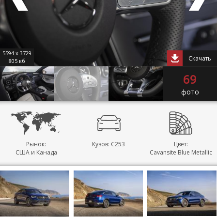
5594 x 3729
Скачать
805 кб
69
фото
Рынок:
Кузов: C253
Цвет:
США и Канада
Cavansite Blue Metallic