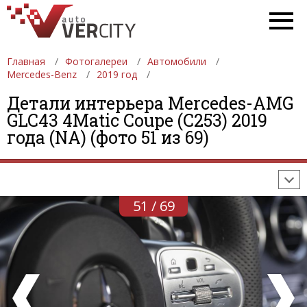
Главная
Фотогалереи
Автомобили
Mercedes-Benz
2019 год
Детали интерьера Mercedes-AMG
ФОТОГАЛЕРЕИ
АВТОМОБИЛИ
ДЕВУШКИ
GLC43 4Matic Coupe (C253) 2019
года (NA) (фото 51 из 69)
АВТОСАЛОНЫ
ФОРМУЛА-1
АВТОМОБИЛИ
ПОСЛЕДНИЕ ДОБАВЛЕНИЯ
51 / 69