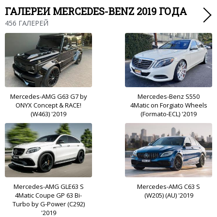
ГАЛЕРЕИ MERCEDES-BENZ 2019 ГОДА
456 ГАЛЕРЕЙ
Mercedes-AMG G63 G7 by
Mercedes-Benz S550
ONYX Concept & RACE!
4Matic on Forgiato Wheels
(W463) '2019
(Formato-ECL) '2019
Mercedes-AMG GLE63 S
Mercedes-AMG C63 S
4Matic Coupe GP 63 Bi-
(W205) (AU) '2019
Turbo by G-Power (C292)
'2019