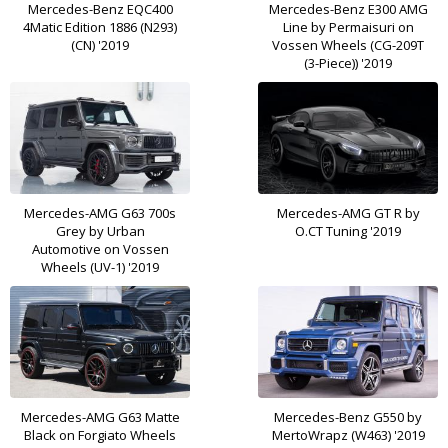
Mercedes-Benz EQC400
Mercedes-Benz E300 AMG
4Matic Edition 1886 (N293)
Line by Permaisuri on
(CN) '2019
Vossen Wheels (CG-209T
(3-Piece)) '2019
Mercedes-AMG G63 700s
Mercedes-AMG GT R by
Grey by Urban
O.CT Tuning '2019
Automotive on Vossen
Wheels (UV-1) '2019
Mercedes-AMG G63 Matte
Mercedes-Benz G550 by
Black on Forgiato Wheels
MertoWrapz (W463) '2019