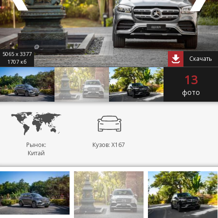
5065 x 3377
Скачать
1707 кб
13
фото
Рынок:
Кузов: X167
Китай