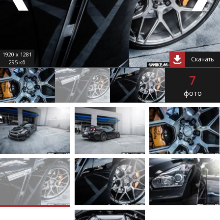
1920 x 1281
Скачать
295 кб
7
фото