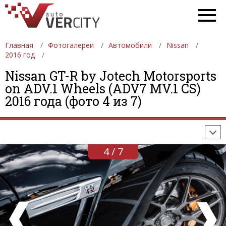
Главная
Фотогалереи
Автомобили
Nissan
2016 год
Nissan GT-R by Jotech Motorsports
ФОТОГАЛЕРЕИ
АВТОМОБИЛИ
ДЕВУШКИ
on ADV.1 Wheels (ADV7 MV.1 CS)
2016 года (фото 4 из 7)
АВТОСАЛОНЫ
ФОРМУЛА-1
АВТОМОБИЛИ
ПОСЛЕДНИЕ ДОБАВЛЕНИЯ
4 / 7