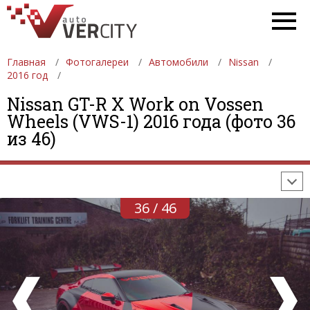
Главная
Фотогалереи
Автомобили
Nissan
2016 год
Nissan GT-R X Work on Vossen
ФОТОГАЛЕРЕИ
АВТОМОБИЛИ
ДЕВУШКИ
Wheels (VWS-1) 2016 года (фото 36
из 46)
АВТОСАЛОНЫ
ФОРМУЛА-1
АВТОМОБИЛИ
ПОСЛЕДНИЕ ДОБАВЛЕНИЯ
36 / 46