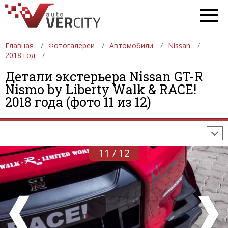
Главная
Фотогалереи
Автомобили
Nissan
2018 год
Детали экстерьера Nissan GT-R
ФОТОГАЛЕРЕИ
АВТОМОБИЛИ
ДЕВУШКИ
Nismo by Liberty Walk & RACE!
2018 года (фото 11 из 12)
АВТОСАЛОНЫ
ФОРМУЛА-1
АВТОМОБИЛИ
ПОСЛЕДНИЕ ДОБАВЛЕНИЯ
11 / 12