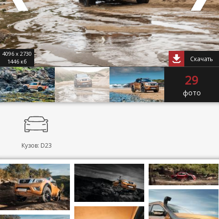
4096 x 2730
Скачать
1446 кб
29
фото
Кузов: D23