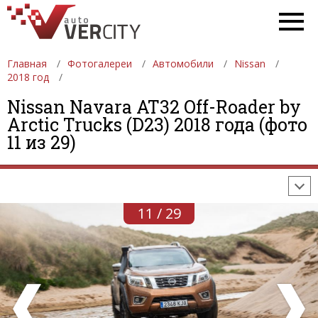
Главная
Фотогалереи
Автомобили
Nissan
2018 год
Nissan Navara AT32 Off-Roader by
ФОТОГАЛЕРЕИ
АВТОМОБИЛИ
ДЕВУШКИ
Arctic Trucks (D23) 2018 года (фото
11 из 29)
АВТОСАЛОНЫ
ФОРМУЛА-1
АВТОМОБИЛИ
ПОСЛЕДНИЕ ДОБАВЛЕНИЯ
11 / 29