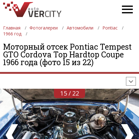
Главная
Фотогалереи
Автомобили
Pontiac
1966 год
Моторный отсек Pontiac Tempest
ФОТОГАЛЕРЕИ
АВТОМОБИЛИ
ДЕВУШКИ
GTO Cordova Top Hardtop Coupe
1966 года (фото 15 из 22)
АВТОСАЛОНЫ
ФОРМУЛА-1
АВТОМОБИЛИ
ПОСЛЕДНИЕ ДОБАВЛЕНИЯ
15 / 22