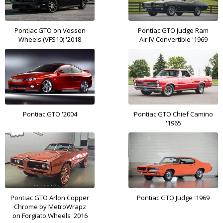
Pontiac GTO on Vossen
Pontiac GTO Judge Ram
Wheels (VFS10) '2018
Air IV Convertible '1969
Pontiac GTO '2004
Pontiac GTO Chief Camino
'1965
Pontiac GTO Arlon Copper
Pontiac GTO Judge '1969
Chrome by MetroWrapz
on Forgiato Wheels '2016