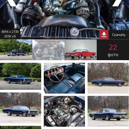
4096 x 2730
Скачать
2050 кб
22
фото