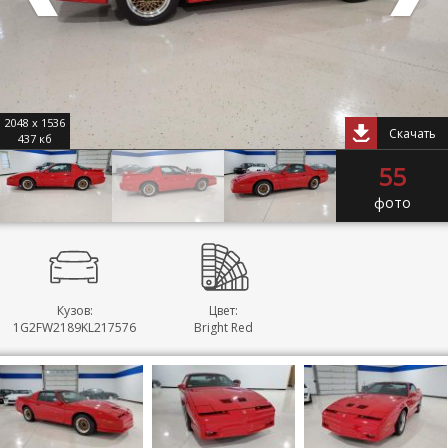
2048 x 1536
Скачать
437 кб
55
фото
Кузов:
Цвет:
1G2FW2189KL217576
Bright Red