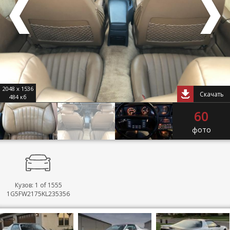
2048 x 1536
Скачать
484 кб
60
фото
Кузов: 1 of 1555
1G5FW2175KL235356