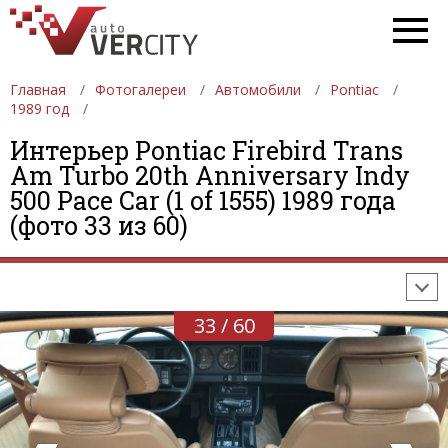
Главная
Фотогалереи
Автомобили
Pontiac
1989 год
Интерьер Pontiac Firebird Trans
Am Turbo 20th Anniversary Indy
ФОТОГАЛЕРЕИ
АВТОМОБИЛИ
ДЕВУШКИ
500 Pace Car (1 of 1555) 1989 года
(фото 33 из 60)
АВТОСАЛОНЫ
ФОРМУЛА-1
АВТОМОБИЛИ
ПОСЛЕДНИЕ ДОБАВЛЕНИЯ
33 / 60