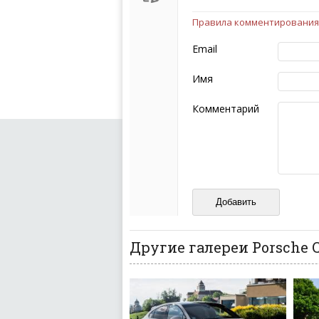
Правила комментирования
Чтобы ваш комментарий бы
следующих правил:
Email
Комментарий не мож
эмоциональных выск
Имя
Не стоит отклонятьс
Пожалуйста, не испо
Комментарий
также призывы к нас
межнациональной и 
кстати очень славны
Не пишите транслито
Не копируйте реценз
Не размещайте рекл
И запаситесь терпением, в
ваш отзыв может появитьс
Другие галереи Porsche 