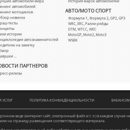
учшие автомобили мира
История марок автомобилей
юнинг автомобилей
АВТО/МОТО СПОРТ
юнинг мотоциклов
бзор новинок
,
,
,
Формула-1
Формула 2
GP2
GP3
раш-тесты
,
,
WRC
ERC
Ралли-рейды
онцепты
,
,
DTM
WTCC
WEC
ехи истории
,
,
MotoGP
Moto2
Moto3
нциклопедия автознаменитостей
WSBK
одителю на заметку
Юмор
евушки ...
ОВОСТИ ПАРТНЕРОВ
ресс-релизы
 УСЛУГ
ПОЛИТИКА КОНФИДЕНЦИАЛЬНОСТИ
ВАКАНСИ
онном виде (интернет-сайт, электронный файл и т. п.) в каждом случа
 или на страницу размещения соответствующего материала.