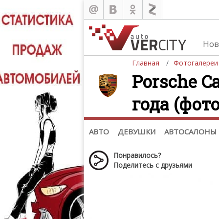
Нов
Главная
Фотогалереи
Porsche C
года (фото
Автомобили
Д
Последние добавления
Де
(+1102)
Де
Список марок
АВТО
ДЕВУШКИ
АВТОСАЛОНЫ
Понравилось?
Поделитесь с друзьями