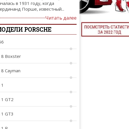
ачалась в 1931 году, когда
ТЮНИНГ М
ердинанд Порше, известный...
Читать далее
ОДЕЛИ PORSCHE
КАЛ
56
ДЕВУШКИ И А
18 Boxster
18 Cayman
11
11 GT2
11 GT3
11 R