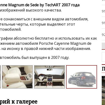
enne Magnum de Sede by TechART 2007 года
 изображений высокого качества.
9
е ознакомиться с внешним видом автомобиля,
9
ительные черты, которые выделяют этот
втомобилей.
9
графии абсолютно бесплатно и использовать их как
ражением автомобиля Porsche Cayenne Magnum de
9
в на иконку в правой нижней части изображения.
втомобиль был выпущен в 2007 году.
9
П
9
9
B
ий к галерее
C