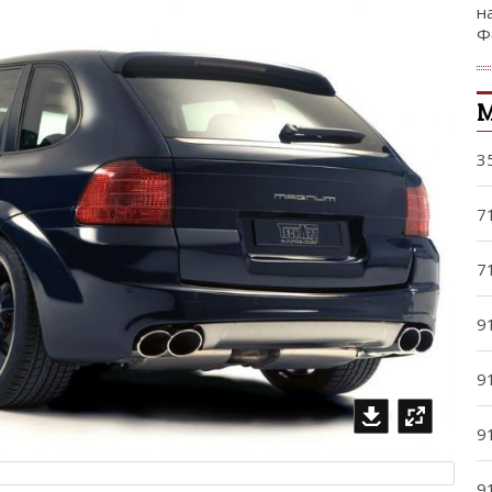
н
Ф
М
3
7
7
9
9
9
9