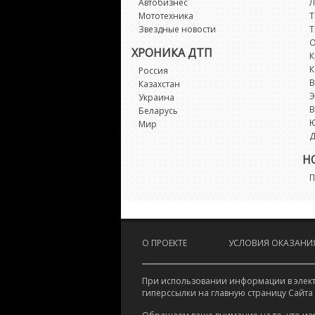
Автобизнес
Л
Мототехника
Т
Звездные новости
Т
О
ХРОНИКА ДТП
К
К
Россия
В
Казахстан
Э
Украина
В
Беларусь
Мир
Д
Н
П
О ПРОЕКТЕ
УСЛОВИЯ ОКАЗАНИЯ
При использовании информации в электр
гиперссылки на главную страницу Сайта