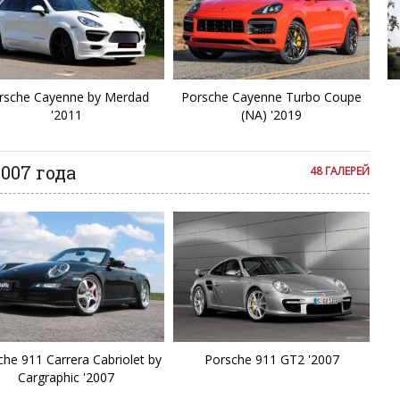
Bed
rsche Cayenne by Merdad
Porsche Cayenne Turbo Coupe
'2011
(NA) '2019
007 года
48 ГАЛЕРЕЙ
che 911 Carrera Cabriolet by
Porsche 911 GT2 '2007
Cargraphic '2007