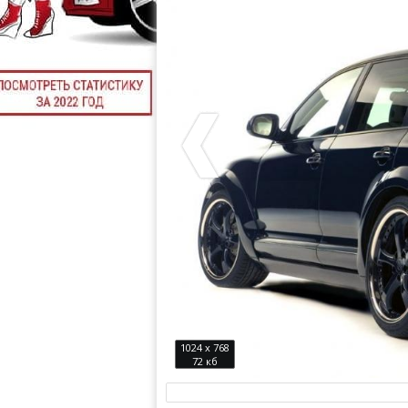
1024 x 768
72 кб