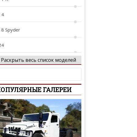
14
18 Spyder
24
Раскрыть весь список моделей
28
44
ОПУЛЯРНЫЕ ГАЛЕРЕИ
59
68
oxster
arrera GT