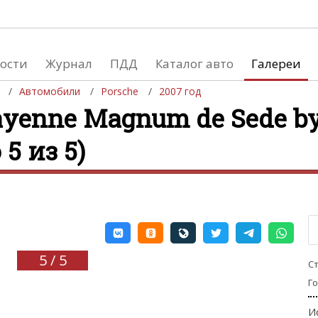
ости
Журнал
ПДД
Каталог авто
Галереи
Автомобили
Porsche
2007 год
ayenne Magnum de Sede b
 5 из 5)
евушки
Автосалоны
вушки и автомобили
Список мировых автосалонов
вушки и мото
5 / 5
С
Г
И