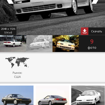
2048 x 1536
Скачать
514 кб
9
фото
Рынок:
США