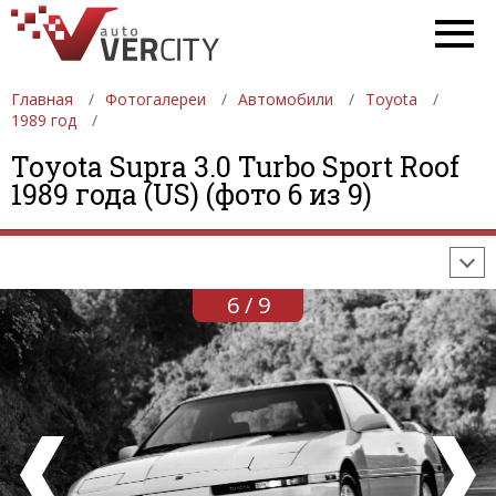
Главная
Фотогалереи
Автомобили
Toyota
1989 год
ФОТОГАЛЕРЕИ
АВТОМОБИЛИ
ДЕВУШКИ
Toyota Supra 3.0 Turbo Sport Roof
1989 года (US) (фото 6 из 9)
АВТОСАЛОНЫ
ФОРМУЛА-1
АВТОМОБИЛИ
ПОСЛЕДНИЕ ДОБАВЛЕНИЯ
6 / 9