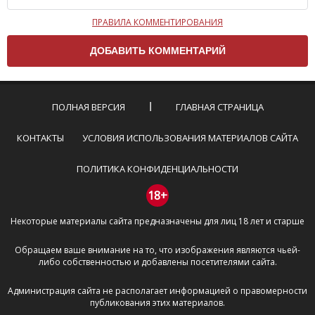
ПРАВИЛА КОММЕНТИРОВАНИЯ
Чтобы ваш комментарий был опубликован на сайте,
вам нужно придерживаться следующих правил:
Комментарий не может быть слишком
короткой — избегайте односложных и чисто
эмоциональных высказываний.
ПОЛНАЯ ВЕРСИЯ
ГЛАВНАЯ СТРАНИЦА
Не стоит отклоняться от предмета обсуждения.
Пожалуйста, не используйте в комментарие
КОНТАКТЫ
УСЛОВИЯ ИСПОЛЬЗОВАНИЯ МАТЕРИАЛОВ САЙТА
оскорбления и нецензурную лексику, а также
призывы к насилию и высказывания,
ПОЛИТИКА КОНФИДЕНЦИАЛЬНОСТИ
направленные на разжигание расовой,
межнациональной и религиозной розни —
18+
пожалейте наших модераторов, они кстати
Некоторые материалы сайта предназначены для лиц 18 лет и старше
очень славные ребята, поверьте.
Не пишите транслитом или только заглавными
Обращаем ваше внимание на то, что изображения являются чьей-
буквами.
либо собственностью и добавлены посетителями сайта.
Не копируйте рецензии с других сайтов, нам
важно именно ваше мнение.
Администрация сайта не располагает информацией о правомерности
Не размещайте рекламу!
публикования этих материалов.