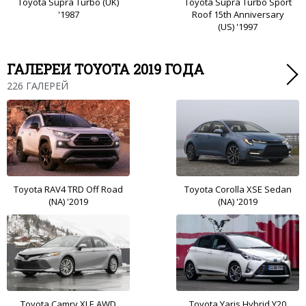
Toyota Supra Turbo (UK)
Toyota Supra Turbo Sport
'1987
Roof 15th Anniversary
(US) '1997
ГАЛЕРЕИ TOYOTA 2019 ГОДА
226 ГАЛЕРЕЙ
Toyota RAV4 TRD Off Road
Toyota Corolla XSE Sedan
(NA) '2019
(NA) '2019
Toyota Camry XLE AWD
Toyota Yaris Hybrid Y20