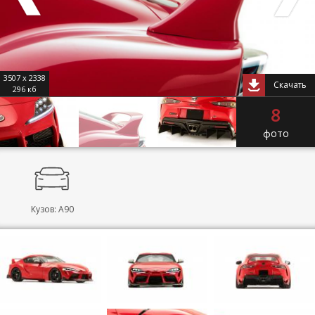
3507 x 2338
Скачать
296 кб
8
фото
Кузов: A90